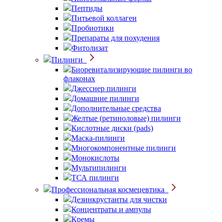
Пептиды
Питьевой коллаген
Пробиотики
Препараты для похудения
Фитолизат
Пилинги
Биоревитализирующие пилинги во
флаконах
Джесснер пилинги
Домашние пилинги
Дополнительные средства
Желтые (ретиноловые) пилинги
Кислотные диски (pads)
Маска-пилинги
Многокомпонентные пилинги
Монокислоты
Мультипилинги
ТСА пилинги
Профессиональная космецевтика
Дезинкрустанты для чистки
Концентраты и ампулы
Кремы