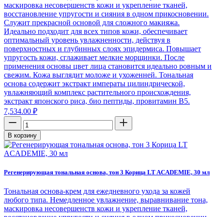
маскировка несовершенств кожи и укрепление тканей,
восстановление упругости и сияния в одном прикосновении.
Служит прекрасной основой для сложного макияжа.
Идеально подходит для всех типов кожи, обеспечивает
оптимальный уровень увлажненности, действуя в
поверхностных и глубинных слоях эпидермиса. Повышает
упругость кожи, сглаживает мелкие морщинки. После
применения основы цвет лица становится идеально ровным и
свежим. Кожа выглядит моложе и ухоженней. Тональная
основа содержит экстракт императы цилиндрической,
увлажняющий комплекс растительного происхождения,
экстракт японского риса, био пептиды, провитамин B5.
7,534.00
₽
В корзину
Регенерирующая тональная основа, тон 3 Корица LT ACADEMIE, 30 мл
Тональная основа-крем для ежедневного ухода за кожей
любого типа. Немедленное увлажнение, выравнивание тона,
маскировка несовершенств кожи и укрепление тканей,