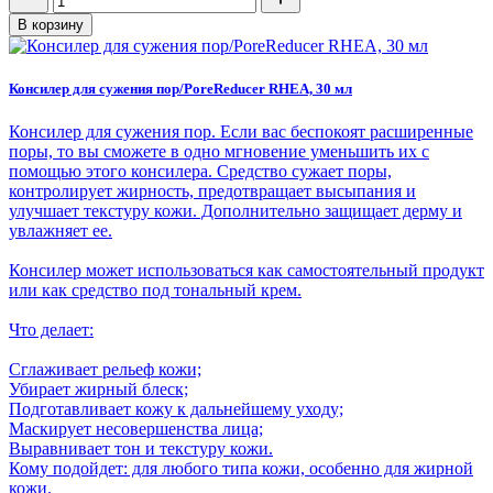
В корзину
Консилер для сужения пор/PoreReducer RHEA, 30 мл
Консилер для сужения пор. Если вас беспокоят расширенные
поры, то вы сможете в одно мгновение уменьшить их с
помощью этого консилера. Средство сужает поры,
контролирует жирность, предотвращает высыпания и
улучшает текстуру кожи. Дополнительно защищает дерму и
увлажняет ее.
Консилер может использоваться как самостоятельный продукт
или как средство под тональный крем.
Что делает:
Сглаживает рельеф кожи;
Убирает жирный блеск;
Подготавливает кожу к дальнейшему уходу;
Маскирует несовершенства лица;
Выравнивает тон и текстуру кожи.
Кому подойдет: для любого типа кожи, особенно для жирной
кожи.