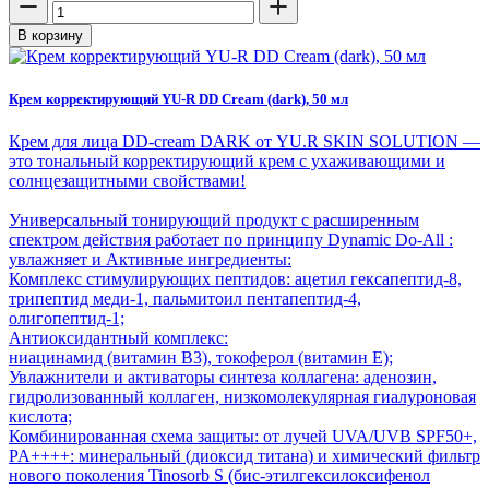
В корзину
Крем корректирующий YU-R DD Cream (dark), 50 мл
Крем для лица DD-cream DARK от YU.R SKIN SOLUTION —
это тональный корректирующий крем с ухаживающими и
солнцезащитными свойствами!
Универсальный тонирующий продукт с расширенным
спектром действия работает по принципу Dynamic Do-All :
увлажняет и Активные ингредиенты:
Комплекс стимулирующих пептидов: ацетил гексапептид-8,
трипептид меди-1, пальмитоил пентапептид-4,
олигопептид-1;
Антиоксидантный комплекс:
ниацинамид (витамин B3), токоферол (витамин E);
Увлажнители и активаторы синтеза коллагена: аденозин,
гидролизованный коллаген, низкомолекулярная гиалуроновая
кислота;
Комбинированная схема защиты: от лучей UVA/UVB SPF50+,
PA++++: минеральный (диоксид титана) и химический фильтр
нового поколения Tinosorb S (бис-этилгексилоксифенол