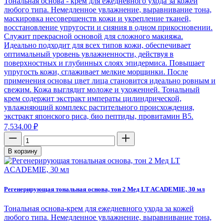
Тональная основа - крем для ежедневного ухода за кожей
любого типа. Немедленное увлажнение, выравнивание тона,
маскировка несовершенств кожи и укрепление тканей,
восстановление упругости и сияния в одном прикосновении.
Служит прекрасной основой для сложного макияжа.
Идеально подходит для всех типов кожи, обеспечивает
оптимальный уровень увлажненности, действуя в
поверхностных и глубинных слоях эпидермиса. Повышает
упругость кожи, сглаживает мелкие морщинки. После
применения основы цвет лица становится идеально ровным и
свежим. Кожа выглядит моложе и ухоженней. Тональный
крем содержит экстракт императы цилиндрической,
увлажняющий комплекс растительного происхождения,
экстракт японского риса, био пептиды, провитамин B5.
7,534.00
₽
В корзину
Регенерирующая тональная основа, тон 2 Мед LT ACADEMIE, 30 мл
Тональная основа-крем для ежедневного ухода за кожей
любого типа. Немедленное увлажнение, выравнивание тона,