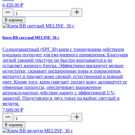
6,450.00
₽
В корзину
Крем BB светлый МELINE, 30 г
Солнцезащитный (SPF 30) крем с тонирующим действием
идеально подходит для ежедневного применения. Благодаря
легкой тающей текстуре он быстро впитывается и не
оставляет жирного блеска. Эффективно маскирует мелкие
недостатки, скрывает расширенные поры и покраснения,
матирует и придает коже свежий, естественный и ровный
цвет. Кроме того, крем смягчает, питает кожу, активирует ее
обменные процессы, обеспечивает выраженное
антиоксидантное действие наряду с эффективной UV-
защитой. Представлен в двух тонах на выбор: светлый и
медиум.
7,600.00
₽
В корзину