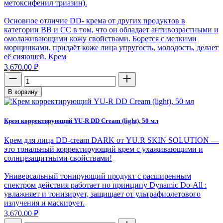
метоксифенил триазин).
Основное отличие DD- крема от других продуктов в
категории BB и СС в том, что он обладает антивозрастными и
омолаживающими кожу свойствами. Борется с мелкими
морщинками, придаёт коже лица упругость, молодость, делает
её сияющей. Крем
3,670.00
₽
В корзину
Крем корректирующий YU-R DD Cream (light), 50 мл
Крем для лица DD-cream DARK от YU.R SKIN SOLUTION —
это тональный корректирующий крем с ухаживающими и
солнцезащитными свойствами!
Универсальный тонирующий продукт с расширенным
спектром действия работает по принципу Dynamic Do-All :
увлажняет и тонизирует, защищает от ультрафиолетового
излучения и маскирует.
3,670.00
₽