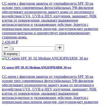
СС-крем с фактором защиты от ультрафиолета SPF 30 на
основе трех современных фотостабильных УФ-фильтров
обеспечивает полноценную защиту кожи от негативного
воздействия UVA, UVB и HEV излучения, защищает ДНК
клеток от повреждения, оказывает выраженное
антиоксидантное и увлажняющее действие, борется с
перекисным окислением липидов, предупреждает развитие
гиперпигментации и препятствует преждевременному
старению кожи.
2,430.00
₽
В корзину
CC-крем SPF 30, 02 Medium ANGIOPHARM, 30 мл
СС-крем с фактором защиты от ультрафиолета SPF 30 на
основе трех современных фотостабильных УФ-фильтров
обеспечивает полноценную защиту кожи от негативного
воздействия UVA, UVB и HEV излучения, защищает ДНК
клеток от повреждения, оказывает выраженное
антиоксидантное и увлажняющее действие, борется с
перекисным окислением липидов, предупреждает развитие