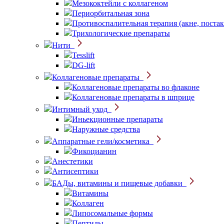
Мезококтейли с коллагеном
Периорбитальная зона
Противоспалительная терапия (акне, постак
Трихологические препараты
Нити
Tesslift
DG-lift
Коллагеновые препараты
Коллагеновые препараты во флаконе
Коллагеновые препараты в шприце
Интимный уход
Иньекционные препараты
Наружные средства
Аппаратные гели/косметика
Фикоцианин
Анестетики
Антисептики
БАДы, витамины и пищевые добавки
Витамины
Коллаген
Липосомальные формы
Пептиды