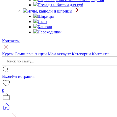
Помады и блески для губ
Иглы, канюли и шприцы
Шприцы
Иглы
Канюли
Переходники
Контакты
Курсы
Семинары
Акции
Мой аккаунт
Категории
Контакты
Search
for:
Вход
/
Регистрация
0