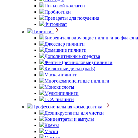
Питьевой коллаген
Пробиотики
Препараты для похудения
Фитолизат
Пилинги
Биоревитализирующие пилинги во флакона
Джесснер пилинги
Домашние пилинги
Дополнительные средства
Желтые (ретиноловые) пилинги
Кислотные диски (pads)
Маска-пилинги
Многокомпонентные пилинги
Монокислоты
Мультипилинги
ТСА пилинги
Профессиональная космецевтика
Дезинкрустанты для чистки
Концентраты и ампулы
Кремы
Маски
Массаж