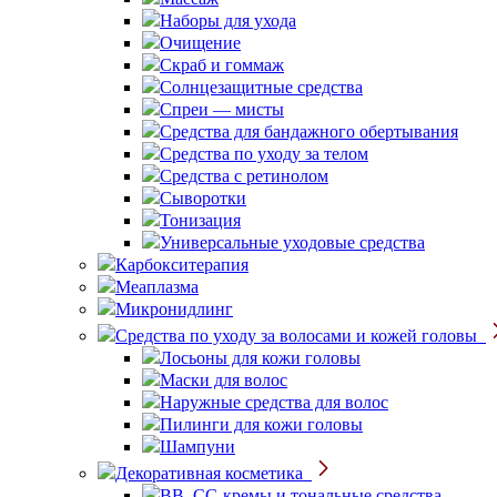
Наборы для ухода
Очищение
Скраб и гоммаж
Солнцезащитные средства
Спреи — мисты
Средства для бандажного обертывания
Средства по уходу за телом
Средства с ретинолом
Сыворотки
Тонизация
Универсальные уходовые средства
Карбокситерапия
Меаплазма
Микронидлинг
Средства по уходу за волосами и кожей головы
Лосьоны для кожи головы
Маски для волос
Наружные средства для волос
Пилинги для кожи головы
Шампуни
Декоративная косметика
BB, CC-кремы и тональные средства