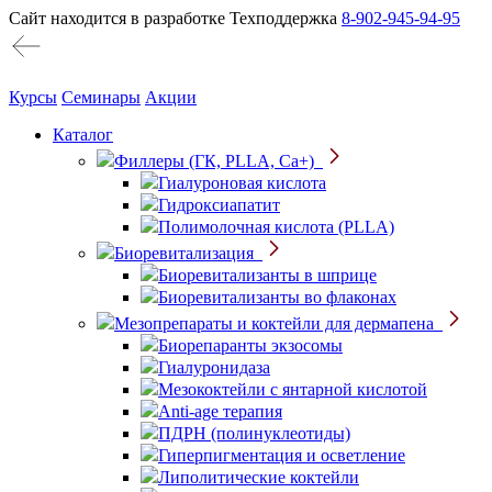
Сайт находится в разработке
Техподдержка
8-902-945-94-95
Курсы
Семинары
Акции
Каталог
Филлеры (ГК, PLLA, Ca+)
Гиалуроновая кислота
Гидроксиапатит
Полимолочная кислота (PLLA)
Биоревитализация
Биоревитализанты в шприце
Биоревитализанты во флаконах
Мезопрепараты и коктейли для дермапена
Биорепаранты экзосомы
Гиалуронидаза
Мезококтейли с янтарной кислотой
Anti-age терапия
ПДРН (полинуклеотиды)
Гиперпигментация и осветление
Липолитические коктейли