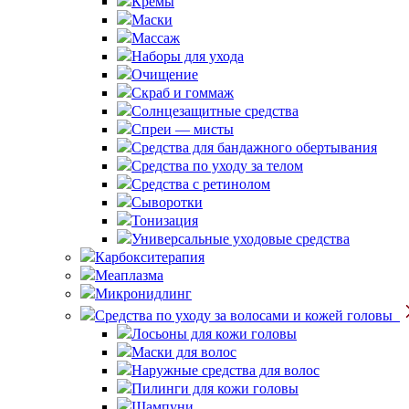
Кремы
Маски
Массаж
Наборы для ухода
Очищение
Скраб и гоммаж
Солнцезащитные средства
Спреи — мисты
Средства для бандажного обертывания
Средства по уходу за телом
Средства с ретинолом
Сыворотки
Тонизация
Универсальные уходовые средства
Карбокситерапия
Меаплазма
Микронидлинг
Средства по уходу за волосами и кожей головы
Лосьоны для кожи головы
Маски для волос
Наружные средства для волос
Пилинги для кожи головы
Шампуни