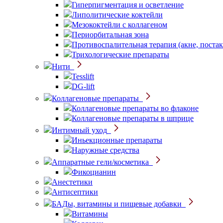
Гиперпигментация и осветление
Липолитические коктейли
Мезококтейли с коллагеном
Периорбитальная зона
Противоспалительная терапия (акне, постак
Трихологические препараты
Нити
Tesslift
DG-lift
Коллагеновые препараты
Коллагеновые препараты во флаконе
Коллагеновые препараты в шприце
Интимный уход
Иньекционные препараты
Наружные средства
Аппаратные гели/косметика
Фикоцианин
Анестетики
Антисептики
БАДы, витамины и пищевые добавки
Витамины