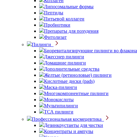
Коллаген
Липосомальные формы
Пептиды
Питьевой коллаген
Пробиотики
Препараты для похудения
Фитолизат
Пилинги
Биоревитализирующие пилинги во флакона
Джесснер пилинги
Домашние пилинги
Дополнительные средства
Желтые (ретиноловые) пилинги
Кислотные диски (pads)
Маска-пилинги
Многокомпонентные пилинги
Монокислоты
Мультипилинги
ТСА пилинги
Профессиональная космецевтика
Дезинкрустанты для чистки
Концентраты и ампулы