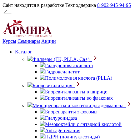
Сайт находится в разработке
Техподдержка
8-902-945-94-95
Курсы
Семинары
Акции
Каталог
Филлеры (ГК, PLLA, Ca+)
Гиалуроновая кислота
Гидроксиапатит
Полимолочная кислота (PLLA)
Биоревитализация
Биоревитализанты в шприце
Биоревитализанты во флаконах
Мезопрепараты и коктейли для дермапена
Биорепаранты экзосомы
Гиалуронидаза
Мезококтейли с янтарной кислотой
Anti-age терапия
ПДРН (полинуклеотиды)