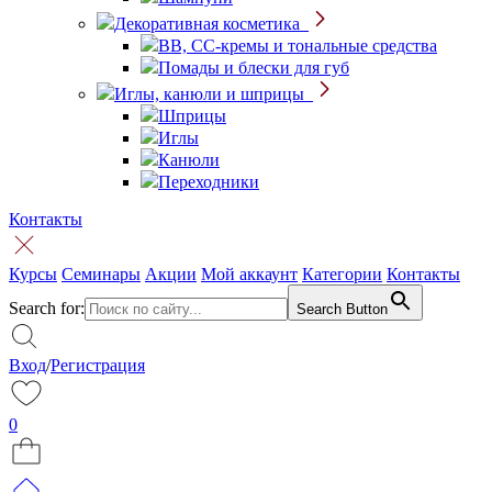
Декоративная косметика
BB, CC-кремы и тональные средства
Помады и блески для губ
Иглы, канюли и шприцы
Шприцы
Иглы
Канюли
Переходники
Контакты
Курсы
Семинары
Акции
Мой аккаунт
Категории
Контакты
Search for:
Search Button
Вход
/
Регистрация
0