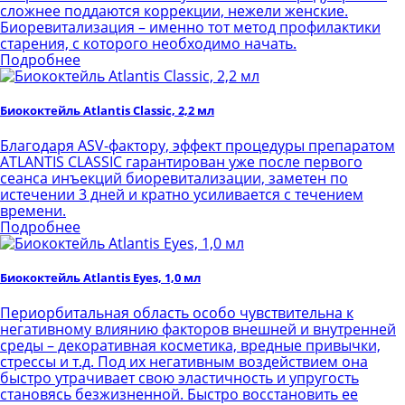
сложнее поддаются коррекции, нежели женские.
Биоревитализация – именно тот метод профилактики
старения, с которого необходимо начать.
Подробнее
Биококтейль Atlantis Classic, 2,2 мл
Благодаря ASV-фактору, эффект процедуры препаратом
ATLANTIS CLASSIC гарантирован уже после первого
сеанса инъекций биоревитализации, заметен по
истечении 3 дней и кратно усиливается с течением
времени.
Подробнее
Биококтейль Atlantis Eyes, 1,0 мл
Периорбитальная область особо чувствительна к
негативному влиянию факторов внешней и внутренней
среды – декоративная косметика, вредные привычки,
стрессы и т.д. Под их негативным воздействием она
быстро утрачивает свою эластичность и упругость
становясь безжизненной. Быстро восстановить ее