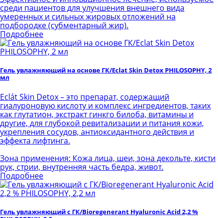
среди пациентов для улучшения внешнего вида
умеренных и сильных жировых отложений на
подбородке (субментарный жир).
Подробнее
Гель увлажняющий на основе ГК/Eclat Skin Detox PHILOSOPHY, 2
мл
Eclát Skin Detox – это препарат, содержащий
гиалуроновую кислоту и комплекс ингредиентов, таких
как глутатион, экстракт гинкго билоба, витамины и
другие, для глубокой ревитализации и питания кожи,
укрепления сосудов, антиоксидантного действия и
эффекта лифтинга.
Зона применения: Кожа лица, шеи, зона декольте, кисти
рук, стрии, внутренняя часть бедра, живот.
Подробнее
Гель увлажняющий с ГК/Bioregenerant Hyaluronic Acid 2,2 %