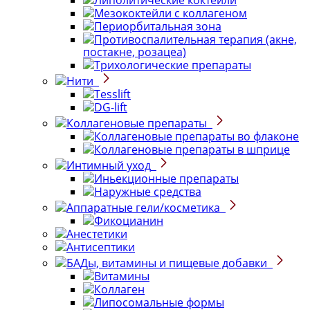
Липолитические коктейли
Мезококтейли с коллагеном
Периорбитальная зона
Противоспалительная терапия (акне,
постакне, розацеа)
Трихологические препараты
Нити
Tesslift
DG-lift
Коллагеновые препараты
Коллагеновые препараты во флаконе
Коллагеновые препараты в шприце
Интимный уход
Иньекционные препараты
Наружные средства
Аппаратные гели/косметика
Фикоцианин
Анестетики
Антисептики
БАДы, витамины и пищевые добавки
Витамины
Коллаген
Липосомальные формы