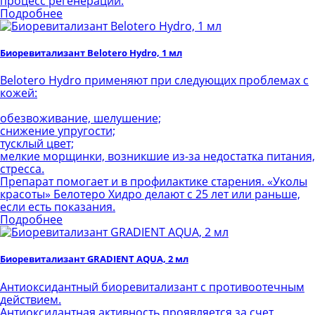
процесс регенерации.
Подробнее
Биоревитализант Belotero Hydro, 1 мл
Belotero Hydro применяют при следующих проблемах с
кожей:
обезвоживание, шелушение;
снижение упругости;
тусклый цвет;
мелкие морщинки, возникшие из-за недостатка питания,
стресса.
Препарат помогает и в профилактике старения. «Уколы
красоты» Белотеро Хидро делают с 25 лет или раньше,
если есть показания.
Подробнее
Биоревитализант GRADIENT AQUA, 2 мл
Антиоксидантный биоревитализант с противоотечным
действием.
Антиоксидантная активность проявляется за счет