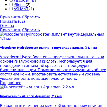
Viscoderm
(
1
)
Plinest
(
2
)
ASHANTI
(
1
)
Применить
Сбросить
Показать
(
62
)
Отмена
Применить
Сбросить
Viscoderm Hydrobooster имплант внутридермальный 1,1 мл
Viscoderm Hydro Booster — профессиональный гель на
основе гиалуроновой кислоты. Используется для
проведения «инъекций красоты» — процедуры
биоревитализации. Помогает ощутимо улучшить общее
состояние кожи, восстановить естественный уровень
увлажненности, повышает эластичность.
Подробнее
Биококтейль Atlantis Aquaman, 2,2 мл
Возрастные изменения мужской кожи по ряду причин