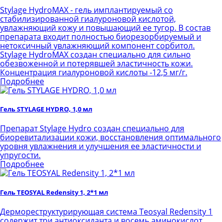
Stylage HydroMAX - гель имплантируемый со
стабилизированной гиалуроновой кислотой,
увлажняющий кожу и повышающий ее тугор. В состав
препарата входит полностью биорезорбируемый и
нетоксичный увлажняющий компонент сорбитол.
Stylage HydroMAX создан специально для сильно
обезвоженной и потерявшей эластичность кожи.
Концентрация гиалуроновой кислоты -12,5 мг/г.
Подробнее
Гель STYLAGE HYDRO, 1,0 мл
Препарат Stylage Hydro создан специально для
биоревитализации кожи, восстановления оптимального
уровня увлажнения и улучшения ее эластичности и
упругости.
Подробнее
Гель TEOSYAL Redensity 1, 2*1 мл
Дермореструктурирующая система Teosyal Redensity 1
содержит три антиоксиданта и восемь аминокислот,