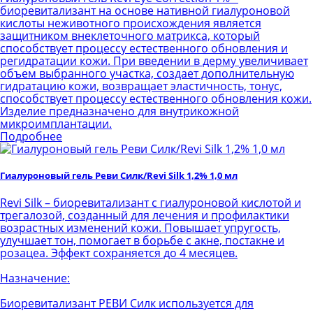
биоревитализант на основе нативной гиалуроновой
кислоты неживотного происхождения является
защитником внеклеточного матрикса, который
способствует процессу естественного обновления и
регидратации кожи. При введении в дерму увеличивает
объем выбранного участка, создает дополнительную
гидратацию кожи, возвращает эластичность, тонус,
способствует процессу естественного обновления кожи.
Изделие предназначено для внутрикожной
микроимплантации.
Подробнее
Гиалуроновый гель Реви Силк/Revi Silk 1,2% 1,0 мл
Revi Silk – биоревитализант с гиалуроновой кислотой и
трегалозой, созданный для лечения и профилактики
возрастных изменений кожи. Повышает упругость,
улучшает тон, помогает в борьбе с акне, постакне и
розацеа. Эффект сохраняется до 4 месяцев.
Назначение:
Биоревитализант РЕВИ Силк используется для