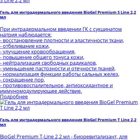
Гель для интрадермального введения BioGel Premium S Line 2,2
мл
При интрадермальном введении ГК с сукцинатом
натрия наблюдается:
- восстановление плотности и эластичности ткани,
- отбеливание кожи,
- улучшение кровообращения,
- повышение общего тонуса кожи,
- нейтрализация свободных радикалов,
- уменьшение пастозности и отечности тканей,
- нормализация функции работы сальных желез,
- сокращение пор,
- противовоспалительное, антиоксидантное и
иммуномодулирующее действие.
Подробнее
Гель для интрадермального введения BioGel Premium T Line 2,2
мл
BioGel Premium T-Line 2,2 мл - биоревитализант, для