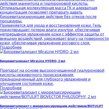
действия маннитола и гиалуроновой кислоты.
Оптимальная молекулярная масса ГК и адекватная
концентрация позволяет препарату давать
биоревитализирующее действие без отеков после
процедуры.
Применяется для ухода и восстановления кожи. Гель
предотвращает потерю влаги изнутри, обеспечивая
непрерывное увлажнение кожи с эффектом защиты от
внешних воздействий, удерживает влагу на поверхности
кожи, обеспечивая увлажнение рогового слоя.
Подробнее
Биоревитализант MiraLine HYDRO, 2 мл
Препарат на основе высокоочищенной гиалуроновой
кислоты неживотного происхождения,
предназначенный для глубокого увлажнения и
улучшения состояния кожи.
Подробнее
Биоревитализант с миорелаксирующим действием/BOTULIFT