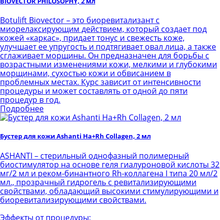
BIOVECTOR PHILOSOPHY, 2 мл
Botulift Biovector – это биоревитализант с
миорелаксирующим действием, который создает под
кожей «каркас», придает тонус и свежесть коже,
улучшает ее упругость и подтягивает овал лица, а также
сглаживает морщины. Он предназначен для борьбы с
возрастными изменениями кожи, мелкими и глубокими
морщинами, сухостью кожи и обвисанием в
проблемных местах. Курс зависит от интенсивности
процедуры и может составлять от одной до пяти
процедур в год.
Подробнее
Бустер для кожи Ashanti Ha+Rh Collagen, 2 мл
ASHANTI – стерильный однофазный полимерный
биостимулятор на основе геля гиалуроновой кислоты 32
мг/2 мл и реком-бинантного Rh-коллагена I типа 20 мл/2
мл., прозрачный гидрогель с ревитализирующими
свойствами, обладающий высокими стимулирующими и
биоревитализирующими свойствами.
Эффекты от процедуры: