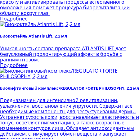
красоту и активизировать процессы естественного
омоложения поможет процедура биоревитализации
области вокруг глаз.
Подробнее
Биококтейль Atlantis Lift, 2,2 мл
Уникальность состава препарата ATLANTIS LIFT дает
безусловный пролонгирующий эффект в борьбе с
ранним птозом.
Подробнее
Биолифтинговый комплекс/REGULATOR FORTE PHILOSOPHY, 2,2 мл
Предназначен для интенсивной ревитализации,
увлажнения, восстановления упругости. Содержит все
необходимые компоненты для рестуктуризации дермы.
Устраняет сухость кожи, восстанавливает эластичность и
тонус, осветляет пигментацию, а также возрастные
изменения контуров лица. Обладает антиоксидантным
действием, стимулирует обмен веществ и запускает