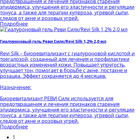
предотвращения и лечения признаков старения
эпидермиса, улучшения его эластичности и регуляции
тонуса, а также для терапии купероза, угревой сыпи,
следов от акне и розовых угрей.
Подробнее
Гиалуроновый гель Реви Силк/Revi Silk 1,2% 2,0 мл
Revi Silk – биоревитализант с гиалуроновой кислотой и
трегалозой, созданный для лечения и профилактики
возрастных изменений кожи. Повышает упругость,
улучшает тон, помогает в борьбе с акне, постакне и
розацеа. Эффект сохраняется до 4 месяцев.
Назначение:
Биоревитализант РЕВИ Силк используется для
предотвращения и лечения признаков старения
эпидермиса, улучшения его эластичности и регуляции
тонуса, а также для терапии купероза, угревой сыпи,
следов от акне и розовых угрей.
Подробнее
1