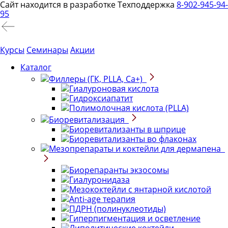
Сайт находится в разработке
Техподдержка
8-902-945-94-
95
Курсы
Семинары
Акции
Каталог
Филлеры (ГК, PLLA, Ca+)
Гиалуроновая кислота
Гидроксиапатит
Полимолочная кислота (PLLA)
Биоревитализация
Биоревитализанты в шприце
Биоревитализанты во флаконах
Мезопрепараты и коктейли для дермапена
Биорепаранты экзосомы
Гиалуронидаза
Мезококтейли с янтарной кислотой
Anti-age терапия
ПДРН (полинуклеотиды)
Гиперпигментация и осветление