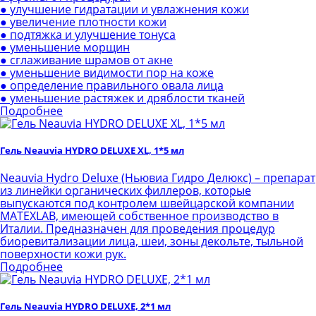
● улучшение гидратации и увлажнения кожи
● увеличение плотности кожи
● подтяжка и улучшение тонуса
● уменьшение морщин
● сглаживание шрамов от акне
● уменьшение видимости пор на коже
● определение правильного овала лица
● уменьшение растяжек и дряблости тканей
Подробнее
Гель Neauvia HYDRO DELUXE XL, 1*5 мл
Neauvia Hydro Deluxe (Ньювиа Гидро Делюкс) – препарат
из линейки органических филлеров, которые
выпускаются под контролем швейцарской компании
MATEXLAB, имеющей собственное производство в
Италии. Предназначен для проведения процедур
биоревитализации лица, шеи, зоны декольте, тыльной
поверхности кожи рук.
Подробнее
Гель Neauvia HYDRO DELUXE, 2*1 мл