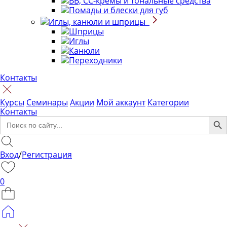
BB, CC-кремы и тональные средства
Помады и блески для губ
Иглы, канюли и шприцы
Шприцы
Иглы
Канюли
Переходники
Контакты
Курсы
Семинары
Акции
Мой аккаунт
Категории
Контакты
Search Bu
Search
for:
Вход
/
Регистрация
0