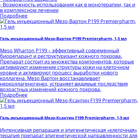
- Возможность использования как в монотерапии, так и
в комплексном лечении
Подробнее
Гель инъекционный Мезо-Вартон Р199 Premierpharm, 1,5 мл
Meso Wharton P199 – эффективный современный
биорепарант и реструктуризант кожного покрова.
Препарат состоит из множества компонентов, которые
активируют изменение структуры кожи на клеточном
уровне и активируют процесс выработки нового
коллагена. Мезо Вартон восстанавливает
неоколлагеногенез, устраняет видимые последствия
возрастных изменений кожного покрова.
Подробнее
Гель инъекционный Мезо-Ксантин F199 Premierpharm, 1,5 мл
Интенсивная репарация и эпигенетическая «клеточная»
терапия препарат эпигенетической направленности для