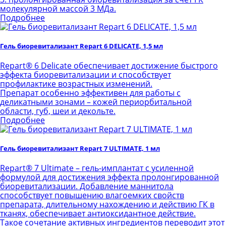
молекулярной массой 3 МДа.
Подробнее
Гель биоревитализант Repart 6 DELICATE, 1,5 мл
Repart® 6 Delicate обеспечивает достижение быстрого
эффекта биоревитализации и способствует
профилактике возрастных изменений.
Препарат особенно эффективен для работы с
деликатными зонами – кожей периорбитальной
области, губ, шеи и декольте.
Подробнее
Гель биоревитализант Repart 7 ULTIMATE, 1 мл
Repart® 7 Ultimate – гель-имплантат с усиленной
формулой для достижения эффекта пролонгированной
биоревитализации. Добавление маннитола
способствует повышению влагоемких свойств
препарата, длительному нахождению и действию ГК в
тканях, обеспечивает антиоксидантное действие.
Такое сочетание активных ингредиентов переводит этот