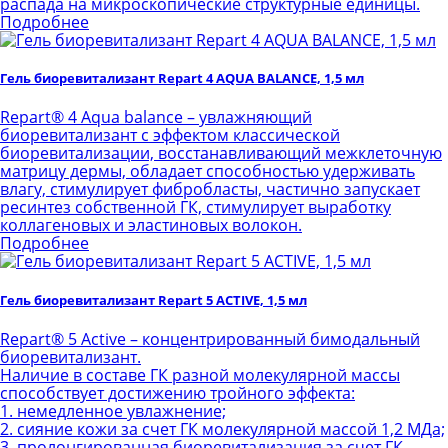
распада на микроскопические структурные единицы.
Подробнее
Гель биоревитализант Repart 4 AQUA BALANCE, 1,5 мл
Repart® 4 Aqua balance – увлажняющий
биоревитализант с эффектом классической
биоревитализации, восстанавливающий межклеточную
матрицу дермы, обладает способностью удерживать
влагу, стимулирует фибробласты, частично запускает
ресинтез собственной ГК, стимулирует выработку
коллагеновых и эластиновых волокон.
Подробнее
Гель биоревитализант Repart 5 АСТIVE, 1,5 мл
Repart® 5 Active – концентрированный бимодальный
биоревитализант.
Наличие в составе ГК разной молекулярной массы
способствует достижению тройного эффекта:
1. немедленное увлажнение;
2. сияние кожи за счет ГК молекулярной массой 1,2 МДа;
3. пролонгированная биоревитализация за счет ГК