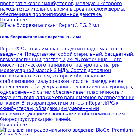
препарат в класс скинбустеров, молекулы которого
находятся длительное время в средних слоях дермы,
обеспечивая пролонгированное действие.
Подробнее
Гель биоревитализант Repart® PG, 2 мл
Repart®PG - гель-имплантат для интрадермального
введения. Представляет собой стерильный, бесцветный,
вязкоэластичный раствор 2,2% высокоочищенного
биосинтетического нативного гиалуроната натрия
молекулярной массой 3 МДа. Состав дополнен
полиэтиленгликолем, который обеспечивает
стабилизацию гиалуроновой кислоты, замедляет ее
естественную биодеградацию с участием гиалуронидаз,
одновременно с этим обеспечивает пластичность и
текучесть геля, а также его равномерное распределение
в тканях. Эти характеристики относят Repart®PG к
скинбустерам, обладающим умеренными
волюмизирующими свойствами и обеспечивающим
биореструктуризацию тканей.
Подробнее