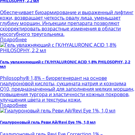
PHILOSOPHY, 2,2 мл
Обеспечивает биоармирование и выраженный лифтинг
кожи, возвращает четкость овалу лица. уменьшает
глубину морщин. Инъекции препарата позволяют
скорректировать возрастные изменения в области
носогубного треугольника.
Подробнее
Гель увлажняющий с ГК/HYALURONIC ACID 1,8% PHILOSOPHY, 2,2
мл
Philosophy® 1,8% – биорегенерант на основе
гиалуроновой кислоты, сукцината натрия и коэнзима
Q10, предназначенный для заполнения мелких морщин,
повышения тургора и эластичности кожных покровов,
улучшения цвета и текстуры кожи.
Подробнее
Гиалуроновый гель Реви Ай/Revi Eye 1%, 1,0 мл
Гиалуроновый гель Revi Eye Correction 1% –