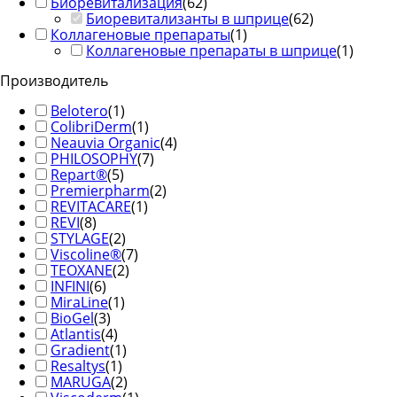
Биоревитализация
(
62
)
Биоревитализанты в шприце
(
62
)
Коллагеновые препараты
(
1
)
Коллагеновые препараты в шприце
(
1
)
Производитель
Belotero
(
1
)
ColibriDerm
(
1
)
Neauvia Organic
(
4
)
PHILOSOPHY
(
7
)
Repart®
(
5
)
Premierpharm
(
2
)
REVITACARE
(
1
)
REVI
(
8
)
STYLAGE
(
2
)
Viscoline®
(
7
)
TEOXANE
(
2
)
INFINI
(
6
)
MiraLine
(
1
)
BioGel
(
3
)
Atlantis
(
4
)
Gradient
(
1
)
Resaltys
(
1
)
MARUGA
(
2
)