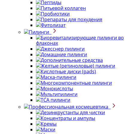
Пептиды
Питьевой коллаген
Пробиотики
Препараты для похудения
Фитолизат
Пилинги
Биоревитализирующие пилинги во
флаконах
Джесснер пилинги
Домашние пилинги
Дополнительные средства
Желтые (ретиноловые) пилинги
Кислотные диски (pads)
Маска-пилинги
Многокомпонентные пилинги
Монокислоты
Мультипилинги
ТСА пилинги
Профессиональная космецевтика
Дезинкрустанты для чистки
Концентраты и ампулы
Кремы
Маски