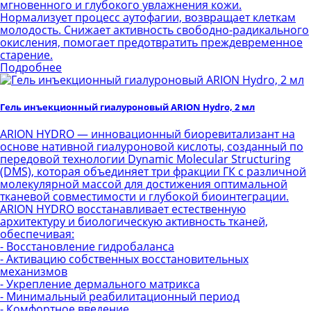
мгновенного и глубокого увлажнения кожи.
Нормализует процесс аутофагии, возвращает клеткам
молодость. Снижает активность свободно-радикального
окисления, помогает предотвратить преждевременное
старение.
Подробнее
Гель инъекционный гиалуроновый ARION Hydro, 2 мл
ARION HYDRO — инновационный биоревитализант на
основе нативной гиалуроновой кислоты, созданный по
передовой технологии Dynamic Molecular Structuring
(DMS), которая объединяет три фракции ГК с различной
молекулярной массой для достижения оптимальной
тканевой совместимости и глубокой биоинтеграции.
ARION HYDRO восстанавливает естественную
архитектуру и биологическую активность тканей,
обеспечивая:
- Восстановление гидробаланса
- Активацию собственных восстановительных
механизмов
- Укрепление дермального матрикса
- Минимальный реабилитационный период
- Комфортное введение