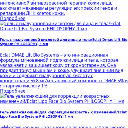
интенсивной антивозрастной терапии кожи лица,
включает механизмы регуляции экспрессии генов и
репарации ДНК клеток кожи.
Подробнее
Гель с гиалуроновой кислотой для лица и тела/Eclat Dmae Lift Bio
Sysrem PHILOSOPHY, 1 мл
Eclat DMAE Lift Bio Systems – это инновационная
формула мгновенной подтяжки лица и тела, которая
увлажняет и защищает кожу от хроностарения. Она
придает тонус мышцам и коже, улучшает внешний вид
кожи и содержит гиалуроновую кислоту с
концентрацией 8 мг/мл, активный компонент DMAE 5% и
янтарную кислоту 1%.
Подробнее
Гель увлажняющий для коррекции возрастных изменений/Eclat
Lipo Face Bio System PHILOSOPHY, 1 мл
Эффективное и инновационное лечение, используемое