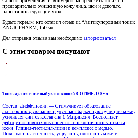
Способ применения: Равномерно распределить тоник на
предварительно очищенную кожу лица, шеи и декольте,
нанести последующий уход.
Будьте первым, кто оставил отзыв на “Антикуперозный тоник
ANGIOPHARM, 150 мл”
Для отправки отзыва вам необходимо
авторизоваться
.
С этим товаром покупают
Тоник мультипептидный увлажняющий BIOTIME, 180 мл
Состав: Диффупорин — Стимулирует образование
аквапоринов, увлажняет, улучшает барьерную функцию кожи,
усиливает синтез коллагена I. Матриксил. Восполняет
дефицит основных компонентов внеклеточного матрикса
кожи. Глицил-гистидил-лизин в комплексе с медью.
Повышает эластичность, упругость, плотность кожи и