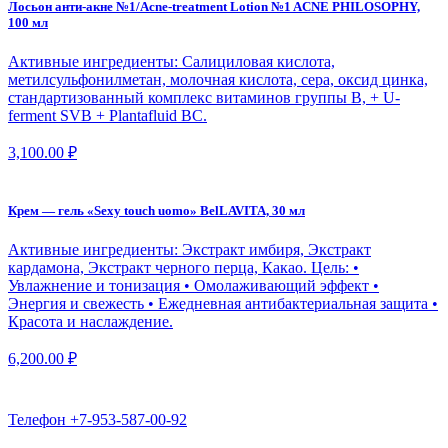
Лосьон анти-акне №1/Acne-treatment Lotion №1 ACNE PHILOSOPHY,
100 мл
Активные ингредиенты: Салициловая кислота,
метилсульфонилметан, молочная кислота, сера, оксид цинка,
стандартизованный комплекс витаминов группы В, + U-
ferment SVB + Plantafluid BC.
3,100.00
₽
Крем — гель «Sexy touch uomo» BelLAVITA, 30 мл
Активные ингредиенты: Экстракт имбиря, Экстракт
кардамона, Экстракт черного перца, Какао. Цель: •
Увлажнение и тонизация • Омолаживающий эффект •
Энергия и свежесть • Ежедневная антибактериальная защита •
Красота и наслаждение.
6,200.00
₽
Телефон
+7-953-587-00-92