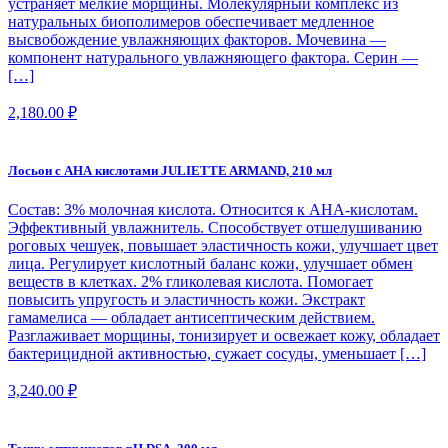
устраняет мелкие морщины. Молекулярный комплекс из
натуральных биополимеров обеспечивает медленное
высвобождение увлажняющих факторов. Мочевина —
компонент натурального увлажняющего фактора. Серин —
[…]
2,180.00
₽
Лосьон с АНА кислотами JULIETTE ARMAND, 210 мл
Состав: 3% молочная кислота. Относится к AHA-кислотам.
Эффективный увлажнитель. Способствует отшелушиванию
роговых чешуек, повышает эластичность кожи, улучшает цвет
лица. Регулирует кислотный баланс кожи, улучшает обмен
веществ в клетках. 2% гликолевая кислота. Помогает
повысить упругость и эластичность кожи. Экстракт
гамамелиса — обладает антисептическим действием.
Разглаживает морщины, тонизирует и освежает кожу, обладает
бактерицидной активностью, сужает сосуды, уменьшает […]
3,240.00
₽