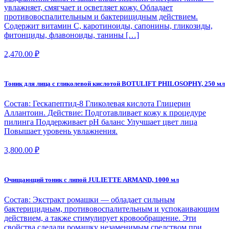
увлажняет, смягчает и осветляет кожу. Обладает
противовоспалительным и бактерицидным действием.
Содержит витамин С, каротиноиды, сапонины, гликозиды,
фитонциды, флавоноиды, танины […]
2,470.00
₽
Тоник для лица с гликолевой кислотой BOTULIFT PHILOSOPHY, 250 мл
Состав: Гескапептид-8 Гликолевая кислота Глицерин
Аллантоин. Действие: Подготавливает кожу к процедуре
пилинга Поддерживает pH баланс Улучшает цвет лица
Повышает уровень увлажнения.
3,800.00
₽
Очищающий тоник с липой JULIETTE ARMAND, 1000 мл
Состав: Экстракт ромашки — обладает сильным
бактерицидным, противовоспалительным и успокаивающим
действием, а также стимулирует кровообращение. Эти
свойства сделали ромашку незаменимым средством при