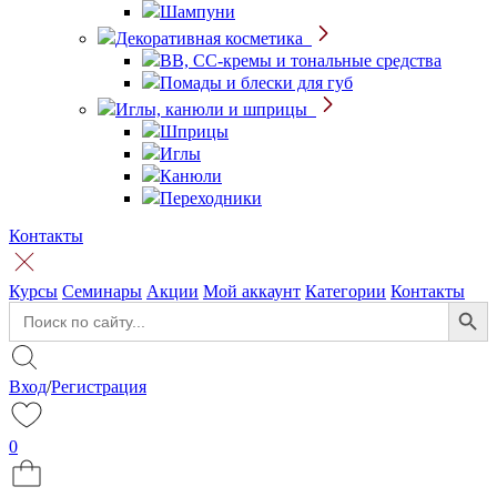
Шампуни
Декоративная косметика
BB, CC-кремы и тональные средства
Помады и блески для губ
Иглы, канюли и шприцы
Шприцы
Иглы
Канюли
Переходники
Контакты
Курсы
Семинары
Акции
Мой аккаунт
Категории
Контакты
Search Button
Search
for:
Вход
/
Регистрация
0