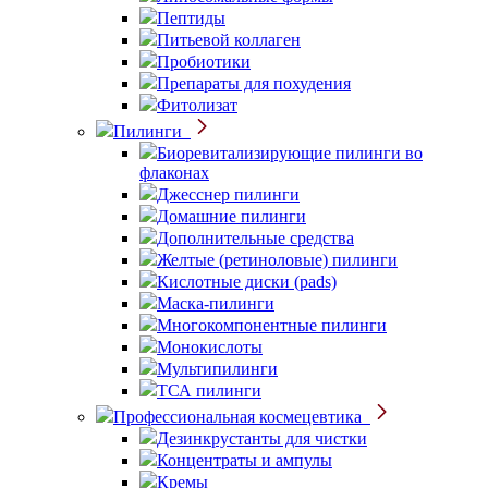
Пептиды
Питьевой коллаген
Пробиотики
Препараты для похудения
Фитолизат
Пилинги
Биоревитализирующие пилинги во
флаконах
Джесснер пилинги
Домашние пилинги
Дополнительные средства
Желтые (ретиноловые) пилинги
Кислотные диски (pads)
Маска-пилинги
Многокомпонентные пилинги
Монокислоты
Мультипилинги
ТСА пилинги
Профессиональная космецевтика
Дезинкрустанты для чистки
Концентраты и ампулы
Кремы