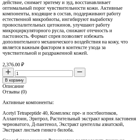
действие, снимает эритему и зуд, восстанавливает
оптимальный порог чувствительности кожи. Активные
компоненты, входящие в состав, поддерживают работу
естественной микробиоты, ингибируют выработку
провоспалительных цитокинов, улучшают работу
микроциркуляторного русла, снижают отечность и
пастозность. Формат спрея позволяет избежать
дополнительного механического воздействия на кожу, что
является важным фактором в контексте ухода за
чувствительной и раздраженной кожей.
2,376.00
₽
Количество
товара
В корзину
Антикуперозный
Описание
тоник
Отзывы (0)
ANGIOPHARM,
150
Активные компоненты:
мл
Acetyl Tetrapeptide 40, Комплекс пре- и постбиотиков,
Аллантоин, Эритрол, Растительный экстракт корня ластовеня
черноватого, Д-пантенол, Экстракт центеллы азиатской,
Экстракт листьев гинкго билоба.