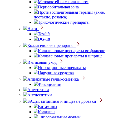
Мезококтейли с коллагеном
Периорбитальная зона
Противоспалительная терапия (акне,
постакне, розацеа)
Трихологические препараты
Нити
Tesslift
DG-lift
Коллагеновые препараты
Коллагеновые препараты во флаконе
Коллагеновые препараты в шприце
Интимный уход
Иньекционные препараты
Наружные средства
Аппаратные гели/косметика
Фикоцианин
Анестетики
Антисептики
БАДы, витамины и пищевые добавки
Витамины
Коллаген
Липосомальные формы