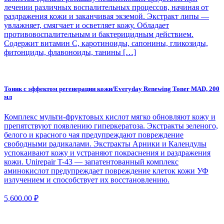
лечении различных воспалительных процессов, начиная от
раздражения кожи и заканчивая экземой. Экстракт липы —
увлажняет, смягчает и осветляет кожу. Обладает
противовоспалительным и бактерицидным действием.
Содержит витамин С, каротиноиды, сапонины, гликозиды,
фитонциды, флавоноиды, танины […]
Тоник с эффектом регенерации кожи/Everyday Renewing Toner MAD, 200
мл
Комплекс мульти-фруктовых кислот мягко обновляют кожу и
препятствуют появлению гиперкератоза. Экстракты зеленого,
белого и красного чая предупреждают повреждение
свободными радикалами. Экстракты Арники и Календулы
успокаивают кожу и устраняют покраснения и раздражения
кожи. Unirepair T-43 — запатентованный комплекс
аминокислот предупреждает повреждение клеток кожи УФ
излучением и способствует их восстановлению.
5,600.00
₽