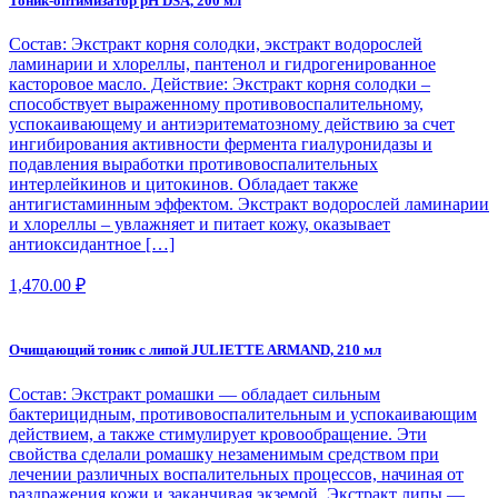
Тоник-оптимизатор pH DSA, 200 мл
Состав: Экстракт корня солодки, экстракт водорослей
ламинарии и хлореллы, пантенол и гидрогенированное
касторовое масло. Действие: Экстракт корня солодки –
способствует выраженному противовоспалительному,
успокаивающему и антиэритематозному действию за счет
ингибирования активности фермента гиалуронидазы и
подавления выработки противовоспалительных
интерлейкинов и цитокинов. Обладает также
антигистаминным эффектом. Экстракт водорослей ламинарии
и хлореллы – увлажняет и питает кожу, оказывает
антиоксидантное […]
1,470.00
₽
Очищающий тоник с липой JULIETTE ARMAND, 210 мл
Состав: Экстракт ромашки — обладает сильным
бактерицидным, противовоспалительным и успокаивающим
действием, а также стимулирует кровообращение. Эти
свойства сделали ромашку незаменимым средством при
лечении различных воспалительных процессов, начиная от
раздражения кожи и заканчивая экземой. Экстракт липы —