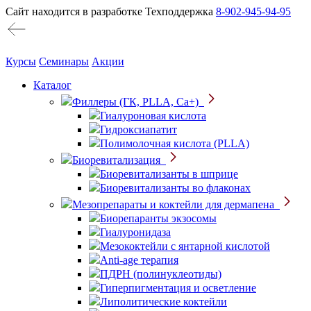
Сайт находится в разработке
Техподдержка
8-902-945-94-95
Курсы
Семинары
Акции
Каталог
Филлеры (ГК, PLLA, Ca+)
Гиалуроновая кислота
Гидроксиапатит
Полимолочная кислота (PLLA)
Биоревитализация
Биоревитализанты в шприце
Биоревитализанты во флаконах
Мезопрепараты и коктейли для дермапена
Биорепаранты экзосомы
Гиалуронидаза
Мезококтейли с янтарной кислотой
Anti-age терапия
ПДРН (полинуклеотиды)
Гиперпигментация и осветление
Липолитические коктейли