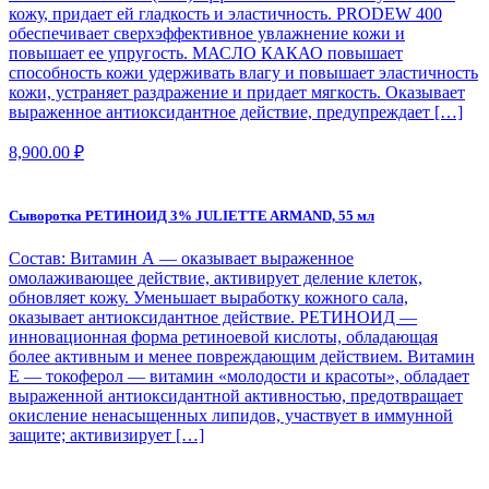
кожу, придает ей гладкость и эластичность. PRODEW 400
обеспечивает сверхэффективное увлажнение кожи и
повышает ее упругость. МАСЛО КАКАО повышает
способность кожи удерживать влагу и повышает эластичность
кожи, устраняет раздражение и придает мягкость. Оказывает
выраженное антиоксидантное действие, предупреждает […]
8,900.00
₽
Сыворотка РЕТИНОИД 3% JULIETTE ARMAND, 55 мл
Состав: Витамин А — оказывает выраженное
омолаживающее действие, активирует деление клеток,
обновляет кожу. Уменьшает выработку кожного сала,
оказывает антиоксидантное действие. РЕТИНОИД —
инновационная форма ретиноевой кислоты, обладающая
более активным и менее повреждающим действием. Витамин
Е — токоферол — витамин «молодости и красоты», обладает
выраженной антиоксидантной активностью, предотвращает
окисление ненасыщенных липидов, участвует в иммунной
защите; активизирует […]