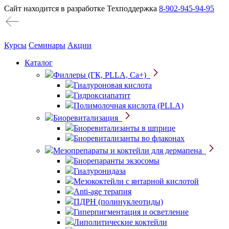
Сайт находится в разработке
Техподдержка
8-902-945-94-95
Курсы
Семинары
Акции
Каталог
Филлеры (ГК, PLLA, Ca+)
Гиалуроновая кислота
Гидроксиапатит
Полимолочная кислота (PLLA)
Биоревитализация
Биоревитализанты в шприце
Биоревитализанты во флаконах
Мезопрепараты и коктейли для дермапена
Биорепаранты экзосомы
Гиалуронидаза
Мезококтейли с янтарной кислотой
Anti-age терапия
ПДРН (полинуклеотиды)
Гиперпигментация и осветление
Липолитические коктейли