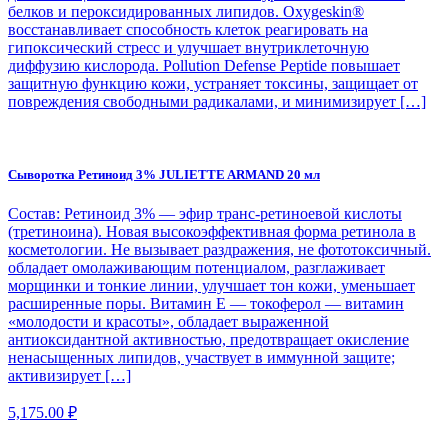
белков и пероксидированных липидов. Oxygeskin®
восстанавливает способность клеток реагировать на
гипоксический стресс и улучшает внутриклеточную
диффузию кислорода. Pollution Defense Peptide повышает
защитную функцию кожи, устраняет токсины, защищает от
повреждения свободными радикалами, и минимизирует […]
Сыворотка Ретиноид 3% JULIETTE ARMAND 20 мл
Состав: Ретиноид 3% — эфир транс-ретиноевой кислоты
(третиноина). Новая высокоэффективная форма ретинола в
косметологии. Не вызывает раздражения, не фототоксичный.
обладает омолаживающим потенциалом, разглаживает
морщинки и тонкие линии, улучшает тон кожи, уменьшает
расширенные поры. Витамин Е — токоферол — витамин
«молодости и красоты», обладает выраженной
антиоксидантной активностью, предотвращает окисление
ненасыщенных липидов, участвует в иммунной защите;
активизирует […]
5,175.00
₽