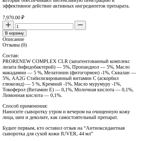
которые обеспечивают интенсивную пенетрацию и
эффективное действие активных ингредиентов препарата.
7,970.00
₽
Количество
товара
В корзину
Антиоксидантная
Описание
сыворотка
Отзывы (0)
для
сухой
Состав:
кожи
PRORENEW COMPLEX CLR (запатентованный комплекс
IUVER,
лизата бифидобактерий) — 5%, Пропандиол — 5%, Масло
44
макадамии — 5 %, Мелатонин (фитогормон) -1%, Сквалан —
мл
5%, AA2G Стабилизированный витамин С (аскорбил
глюкозид) — 5 %, Кремний -1%, Масло мурумуру -1%,
Токоферол (Витамин Е) — 0,1%, Молочная кислота — 0,1%,
Лимонная кислота — 0,1%.
Способ применения:
Наносите сыворотку утром и вечером на очищенную кожу
лица, шеи и декольте, как самостоятельный препарат.
Будьте первым, кто оставил отзыв на “Антиоксидантная
сыворотка для сухой кожи IUVER, 44 мл”