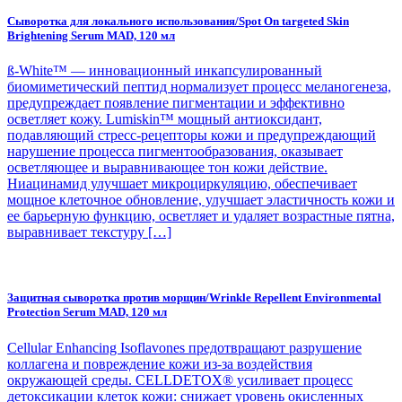
Сыворотка для локального использования/Spot On targeted Skin
Brightening Serum MAD, 120 мл
ß-White™ — инновационный инкапсулированный
биомиметический пептид нормализует процесс меланогенеза,
предупреждает появление пигментации и эффективно
осветляет кожу. Lumiskin™ мощный антиоксидант,
подавляющий стресс-рецепторы кожи и предупреждающий
нарушение процесса пигментообразования, оказывает
осветляющее и выравнивающее тон кожи действие.
Ниацинамид улучшает микроциркуляцию, обеспечивает
мощное клеточное обновление, улучшает эластичность кожи и
ее барьерную функцию, осветляет и удаляет возрастные пятна,
выравнивает текстуру […]
Защитная сыворотка против морщин/Wrinkle Repellent Environmental
Protection Serum MAD, 120 мл
Cellular Enhancing Isoflavones предотвращают разрушение
коллагена и повреждение кожи из-за воздействия
окружающей среды. CELLDETOX® усиливает процесс
детоксикации клеток кожи: снижает уровень окисленных