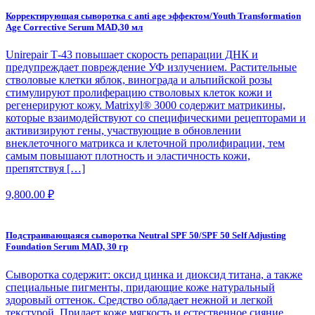
Корректирующая сыворотка с anti age эффектом/Youth Transformation
Age Corrective Serum MAD,30 мл
Unirepair Т-43 повышает скорость репарации ДНК и
предупреждает повреждение УФ излучением. Растительные
стволовые клетки яблок, винограда и альпийской розы
стимулируют пролиферацию стволовых клеток кожи и
регенерируют кожу. Matrixyl® 3000 содержит матрикины,
которые взаимодействуют со специфическими рецепторами и
активизируют гены, участвующие в обновлении
внеклеточного матрикса и клеточной пролифирации, тем
самым повышают плотность и эластичность кожи,
препятствуя […]
9,800.00
₽
Подстраивающаяся сыворотка Neutral SPF 50/SPF 50 Self Adjusting
Foundation Serum MAD, 30 гр
Сыворотка содержит: оксид цинка и диоксид титана, а также
специальные пигменты, придающие коже натуральный
здоровый оттенок. Средство обладает нежной и легкой
текстурой. Придает коже мягкость и естественное сияние.