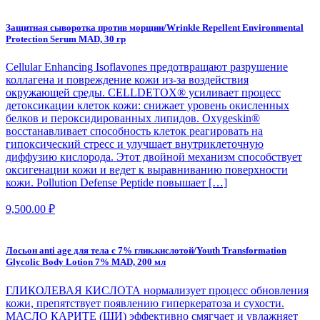
Защитная сыворотка против морщин/Wrinkle Repellent Environmental
Protection Serum MAD, 30 гр
Cellular Enhancing Isoflavones предотвращают разрушение
коллагена и повреждение кожи из-за воздействия
окружающей среды. CELLDETOX® усиливает процесс
детоксикации клеток кожи: снижает уровень окисленных
белков и пероксидированных липидов. Oxygeskin®
восстанавливает способность клеток реагировать на
гипоксический стресс и улучшает внутриклеточную
диффузию кислорода. Этот двойной механизм способствует
оксигенации кожи и ведет к выравниванию поверхности
кожи. Pollution Defense Peptide повышает […]
9,500.00
₽
Лосьон anti age для тела с 7% глик.кислотой/Youth Transformation
Glycolic Body Lotion 7% MAD, 200 мл
ГЛИКОЛЕВАЯ КИСЛОТА нормализует процесс обновления
кожи, препятствует появлению гиперкератоза и сухости.
МАСЛО КАРИТЕ (ШИ) эффективно смягчает и увлажняет