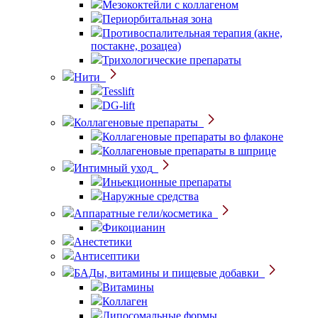
Мезококтейли с коллагеном
Периорбитальная зона
Противоспалительная терапия (акне,
постакне, розацеа)
Трихологические препараты
Нити
Tesslift
DG-lift
Коллагеновые препараты
Коллагеновые препараты во флаконе
Коллагеновые препараты в шприце
Интимный уход
Иньекционные препараты
Наружные средства
Аппаратные гели/косметика
Фикоцианин
Анестетики
Антисептики
БАДы, витамины и пищевые добавки
Витамины
Коллаген
Липосомальные формы