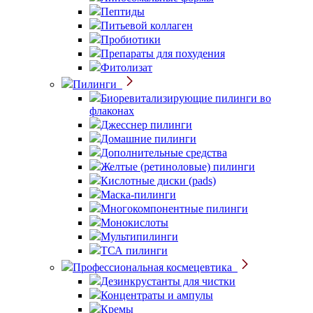
Пептиды
Питьевой коллаген
Пробиотики
Препараты для похудения
Фитолизат
Пилинги
Биоревитализирующие пилинги во
флаконах
Джесснер пилинги
Домашние пилинги
Дополнительные средства
Желтые (ретиноловые) пилинги
Кислотные диски (pads)
Маска-пилинги
Многокомпонентные пилинги
Монокислоты
Мультипилинги
ТСА пилинги
Профессиональная космецевтика
Дезинкрустанты для чистки
Концентраты и ампулы
Кремы