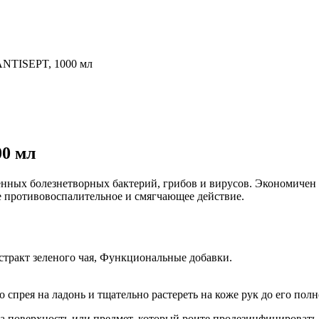
ANTISEPT, 1000 мл
00 мл
нных болезнетворных бактерий, грибов и вирусов. Экономичен 
ое противовоспалительное и смягчающее действие.
стракт зеленого чая, Функциональные добавки.
 спрея на ладонь и тщательно растереть на коже рук до его пол
на поверхность или предмет, который роите продезинфицировать