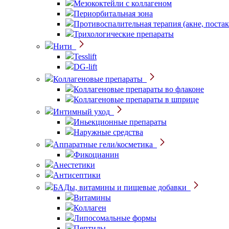
Мезококтейли с коллагеном
Периорбитальная зона
Противоспалительная терапия (акне, постак
Трихологические препараты
Нити
Tesslift
DG-lift
Коллагеновые препараты
Коллагеновые препараты во флаконе
Коллагеновые препараты в шприце
Интимный уход
Иньекционные препараты
Наружные средства
Аппаратные гели/косметика
Фикоцианин
Анестетики
Антисептики
БАДы, витамины и пищевые добавки
Витамины
Коллаген
Липосомальные формы
Пептиды