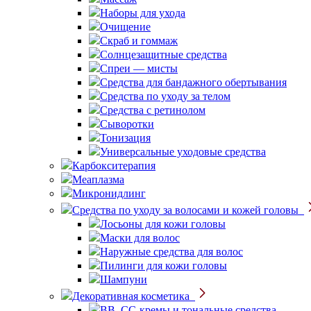
Наборы для ухода
Очищение
Скраб и гоммаж
Солнцезащитные средства
Спреи — мисты
Средства для бандажного обертывания
Средства по уходу за телом
Средства с ретинолом
Сыворотки
Тонизация
Универсальные уходовые средства
Карбокситерапия
Меаплазма
Микронидлинг
Средства по уходу за волосами и кожей головы
Лосьоны для кожи головы
Маски для волос
Наружные средства для волос
Пилинги для кожи головы
Шампуни
Декоративная косметика
BB, CC-кремы и тональные средства