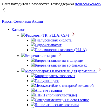
Сайт находится в разработке
Техподдержка
8-902-945-94-95
Курсы
Семинары
Акции
Каталог
Филлеры (ГК, PLLA, Ca+)
Гиалуроновая кислота
Гидроксиапатит
Полимолочная кислота (PLLA)
Биоревитализация
Биоревитализанты в шприце
Биоревитализанты во флаконах
Мезопрепараты и коктейли для дермапена
Биорепаранты экзосомы
Гиалуронидаза
Мезококтейли с янтарной кислотой
Anti-age терапия
ПДРН (полинуклеотиды)
Гиперпигментация и осветление
Липолитические коктейли