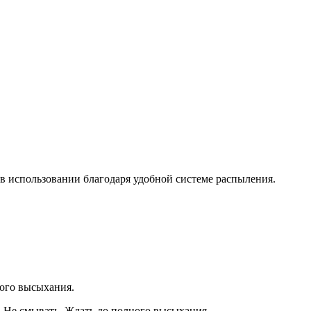
в использовании благодаря удобной системе распыления.
ного высыхания.
. Не смывать. Ждать до полного высыхания.