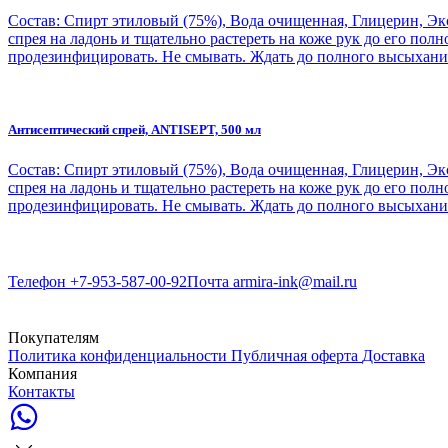
Состав: Спирт этиловый (75%), Вода очищенная, Глицерин, Эк
спрея на ладонь и тщательно растереть на коже рук до его пол
продезинфицировать. Не смывать. Ждать до полного высыхани
Антисептический спрей, ANTISEPT, 500 мл
Состав: Спирт этиловый (75%), Вода очищенная, Глицерин, Эк
спрея на ладонь и тщательно растереть на коже рук до его пол
продезинфицировать. Не смывать. Ждать до полного высыхани
Телефон
+7-953-587-00-92
Почта
armira-ink@mail.ru
Покупателям
Политика конфиденциальности
Публичная оферта
Доставка
Компания
Контакты