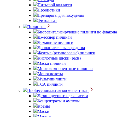
Питьевой коллаген
Пробиотики
Препараты для похудения
Фитолизат
Пилинги
Биоревитализирующие пилинги во флакона
Джесснер пилинги
Домашние пилинги
Дополнительные средства
Желтые (ретиноловые) пилинги
Кислотные диски (pads)
Маска-пилинги
Многокомпонентные пилинги
Монокислоты
Мультипилинги
ТСА пилинги
Профессиональная космецевтика
Дезинкрустанты для чистки
Концентраты и ампулы
Кремы
Маски
Массаж