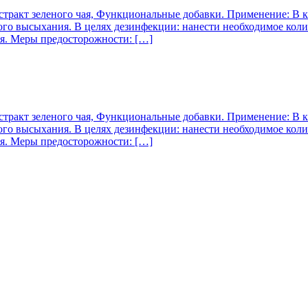
стракт зеленого чая, Функциональные добавки. Применение: В к
ного высыхания. В целях дезинфекции: нанести необходимое коли
я. Меры предосторожности: […]
стракт зеленого чая, Функциональные добавки. Применение: В к
ного высыхания. В целях дезинфекции: нанести необходимое коли
я. Меры предосторожности: […]