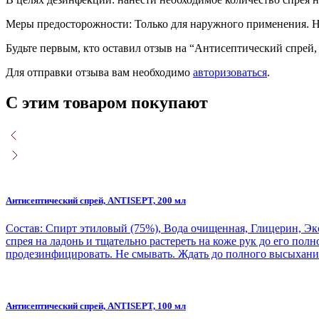
Меры предосторожности: Только для наружного применения. Не
Будьте первым, кто оставил отзыв на “Антисептический спрей
Для отправки отзыва вам необходимо
авторизоваться
.
С этим товаром покупают
Антисептический спрей, ANTISEPT, 200 мл
Состав: Спирт этиловый (75%), Вода очищенная, Глицерин, Эк
спрея на ладонь и тщательно растереть на коже рук до его пол
продезинфицировать. Не смывать. Ждать до полного высыхани
Антисептический спрей, ANTISEPT, 100 мл