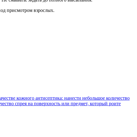
под присмотром взрослых.
ачестве кожного антисептика: нанести небольшое количество
чество спрея на поверхность или предмет, который роите