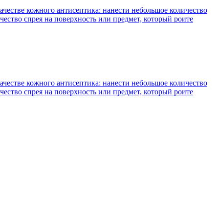
ачестве кожного антисептика: нанести небольшое количество
чество спрея на поверхность или предмет, который роите
ачестве кожного антисептика: нанести небольшое количество
чество спрея на поверхность или предмет, который роите