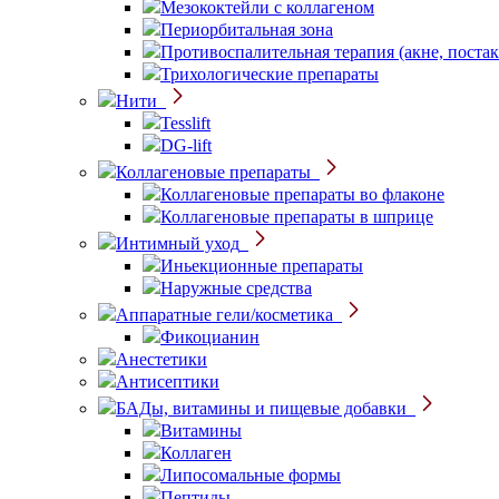
Мезококтейли с коллагеном
Периорбитальная зона
Противоспалительная терапия (акне, постак
Трихологические препараты
Нити
Tesslift
DG-lift
Коллагеновые препараты
Коллагеновые препараты во флаконе
Коллагеновые препараты в шприце
Интимный уход
Иньекционные препараты
Наружные средства
Аппаратные гели/косметика
Фикоцианин
Анестетики
Антисептики
БАДы, витамины и пищевые добавки
Витамины
Коллаген
Липосомальные формы
Пептиды