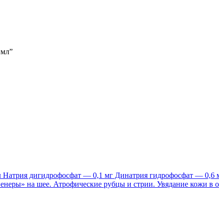
 мл”
л Натрия дигидрофосфат — 0,1 мг Динатрия гидрофосфат — 0,6 м
неры» на шее. Атрофические рубцы и стрии. Увядание кожи в о