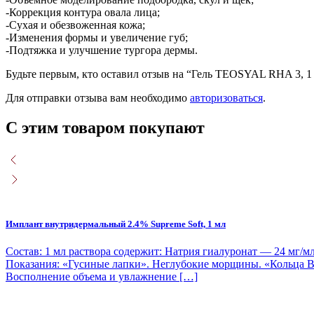
-Коррекция контура овала лица;
-Сухая и обезвоженная кожа;
-Изменения формы и увеличение губ;
-Подтяжка и улучшение тургора дермы.
Будьте первым, кто оставил отзыв на “Гель TEOSYAL RHA 3, 1
Для отправки отзыва вам необходимо
авторизоваться
.
С этим товаром покупают
Имплант внутридермальный 2.4% Supreme Soft, 1 мл
Состав: 1 мл раствора содержит: Натрия гиалуронат — 24 мг/м
Показания: «Гусиные лапки». Неглубокие морщины. «Кольца Ве
Восполнение объема и увлажнение […]