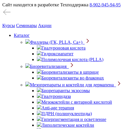
Сайт находится в разработке
Техподдержка
8-902-945-94-95
Курсы
Семинары
Акции
Каталог
Филлеры (ГК, PLLA, Ca+)
Гиалуроновая кислота
Гидроксиапатит
Полимолочная кислота (PLLA)
Биоревитализация
Биоревитализанты в шприце
Биоревитализанты во флаконах
Мезопрепараты и коктейли для дермапена
Биорепаранты экзосомы
Гиалуронидаза
Мезококтейли с янтарной кислотой
Anti-age терапия
ПДРН (полинуклеотиды)
Гиперпигментация и осветление
Липолитические коктейли