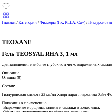
Главная
/
Категории
/
Филлеры (ГК, PLLA, Ca+)
/
Гиалуроновая
TEOXANE
Гель TEOSYAL RHA 3, 1 мл
Для заполнения наиболее глубоких и четко выраженных склад
Описание
Отзывы (0)
Состав:
Гиалуроновая кислота 23 мг/мл Хлоргидрат лидокаина 0,3% Ф
Показания к применению:
-Выраженные морщины, заломы и складки в зонах лица;
-Объемное моделирование подбородка, скул и щек;