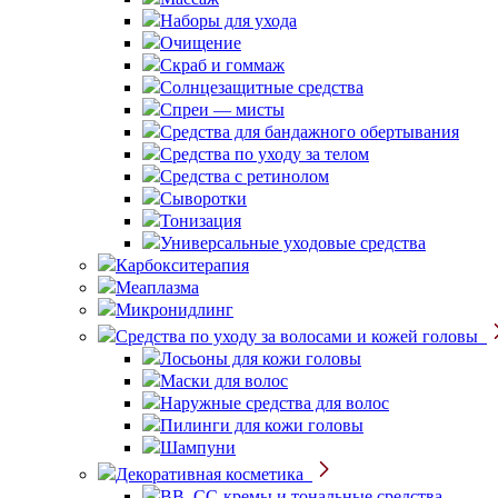
Наборы для ухода
Очищение
Скраб и гоммаж
Солнцезащитные средства
Спреи — мисты
Средства для бандажного обертывания
Средства по уходу за телом
Средства с ретинолом
Сыворотки
Тонизация
Универсальные уходовые средства
Карбокситерапия
Меаплазма
Микронидлинг
Средства по уходу за волосами и кожей головы
Лосьоны для кожи головы
Маски для волос
Наружные средства для волос
Пилинги для кожи головы
Шампуни
Декоративная косметика
BB, CC-кремы и тональные средства