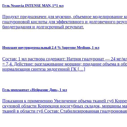
Гель Neauvia INTENSE MAN, 1*1 мл
Продукт предназначен для мужчин, объемное моделирование к
гиалуроновой кислоты для эффективного и долговечного резул
биодеградация и долгосрочный результат.
Имплант внутридермальный 2.4 % Supreme Medium, 1 мл
Состав: 1 мл раствора содержит: Натрия гиалуронат — 24 мг/м
= 7,4. Действие: разглаживание морщин; придание объема в 
нормализация синтеза эндогенной ГК […]
Гель-имплантат «Нейрамис Дип», 1 мл
Показания к применению Увеличение объема тканей губ Корре
скуловой области Коррекция носогубных складок, морщины м
тканей в области губ Состав: Стабилизированная гиалуроновая