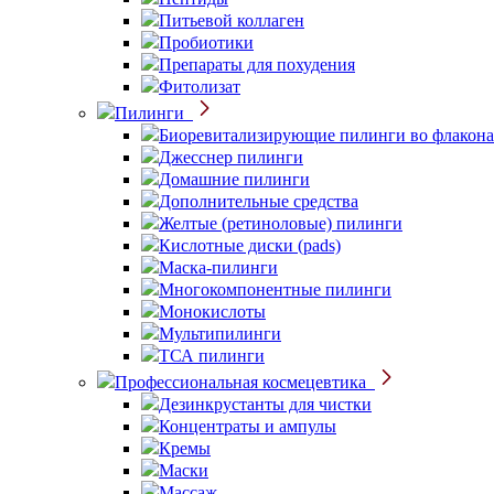
Питьевой коллаген
Пробиотики
Препараты для похудения
Фитолизат
Пилинги
Биоревитализирующие пилинги во флакона
Джесснер пилинги
Домашние пилинги
Дополнительные средства
Желтые (ретиноловые) пилинги
Кислотные диски (pads)
Маска-пилинги
Многокомпонентные пилинги
Монокислоты
Мультипилинги
ТСА пилинги
Профессиональная космецевтика
Дезинкрустанты для чистки
Концентраты и ампулы
Кремы
Маски
Массаж