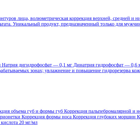
онтуров лица, волюметрическая коррекция верхней, средней и 
ьтата. Уникальный продукт, предназначенный только для мужчи
л Натрия дигидрофосфат — 0,1 мг Динатрия гидрофосфат — 0,6 м
обрабатываемых зонах; увлажнение и повышение гидрорезерва к
кция объема губ и формы губ Коррекция пальпебромалярной и н
арионетки Коррекция формы носа Коррекция глубоких морщин К
 кислота 20 мг/мл