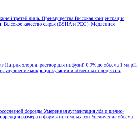
нижней третей лица. Преимущества Высокая концентрация
н. Высокое качество сырья (BSHA и PEG). Медленная
г Натрия хлорид, раствор для инфузий 0,9% до объема 1 мл рН
ожи; улучшение микроциркуляции и обменных процессов;
осослезной борозды Умеренная аугментация лба и щечно-
оррекция размера и формы интимных зон Увеличение объема