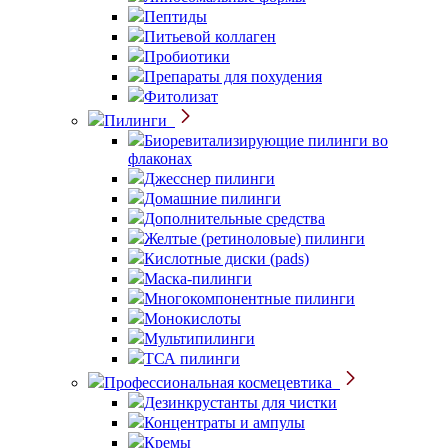
Пептиды
Питьевой коллаген
Пробиотики
Препараты для похудения
Фитолизат
Пилинги
Биоревитализирующие пилинги во
флаконах
Джесснер пилинги
Домашние пилинги
Дополнительные средства
Желтые (ретиноловые) пилинги
Кислотные диски (pads)
Маска-пилинги
Многокомпонентные пилинги
Монокислоты
Мультипилинги
ТСА пилинги
Профессиональная космецевтика
Дезинкрустанты для чистки
Концентраты и ампулы
Кремы