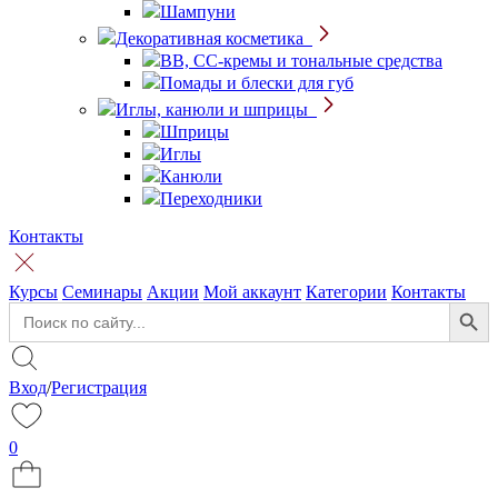
Шампуни
Декоративная косметика
BB, CC-кремы и тональные средства
Помады и блески для губ
Иглы, канюли и шприцы
Шприцы
Иглы
Канюли
Переходники
Контакты
Курсы
Семинары
Акции
Мой аккаунт
Категории
Контакты
Search Button
Search
for:
Вход
/
Регистрация
0