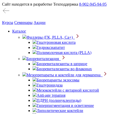
Сайт находится в разработке
Техподдержка
8-902-945-94-95
Курсы
Семинары
Акции
Каталог
Филлеры (ГК, PLLA, Ca+)
Гиалуроновая кислота
Гидроксиапатит
Полимолочная кислота (PLLA)
Биоревитализация
Биоревитализанты в шприце
Биоревитализанты во флаконах
Мезопрепараты и коктейли для дермапена
Биорепаранты экзосомы
Гиалуронидаза
Мезококтейли с янтарной кислотой
Anti-age терапия
ПДРН (полинуклеотиды)
Гиперпигментация и осветление
Липолитические коктейли