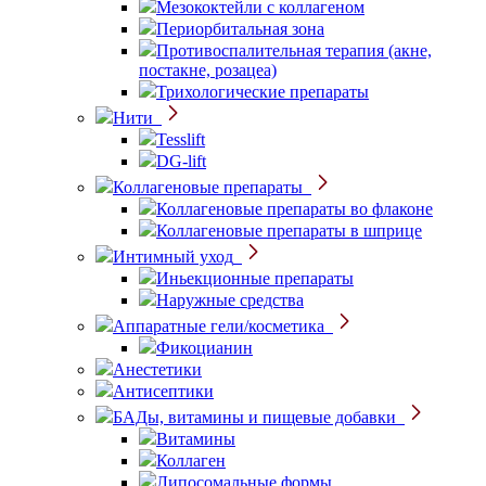
Мезококтейли с коллагеном
Периорбитальная зона
Противоспалительная терапия (акне,
постакне, розацеа)
Трихологические препараты
Нити
Tesslift
DG-lift
Коллагеновые препараты
Коллагеновые препараты во флаконе
Коллагеновые препараты в шприце
Интимный уход
Иньекционные препараты
Наружные средства
Аппаратные гели/косметика
Фикоцианин
Анестетики
Антисептики
БАДы, витамины и пищевые добавки
Витамины
Коллаген
Липосомальные формы