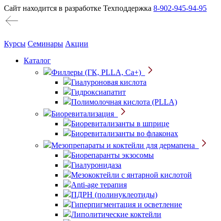
Сайт находится в разработке
Техподдержка
8-902-945-94-95
Курсы
Семинары
Акции
Каталог
Филлеры (ГК, PLLA, Ca+)
Гиалуроновая кислота
Гидроксиапатит
Полимолочная кислота (PLLA)
Биоревитализация
Биоревитализанты в шприце
Биоревитализанты во флаконах
Мезопрепараты и коктейли для дермапена
Биорепаранты экзосомы
Гиалуронидаза
Мезококтейли с янтарной кислотой
Anti-age терапия
ПДРН (полинуклеотиды)
Гиперпигментация и осветление
Липолитические коктейли