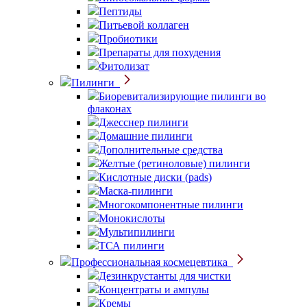
Пептиды
Питьевой коллаген
Пробиотики
Препараты для похудения
Фитолизат
Пилинги
Биоревитализирующие пилинги во
флаконах
Джесснер пилинги
Домашние пилинги
Дополнительные средства
Желтые (ретиноловые) пилинги
Кислотные диски (pads)
Маска-пилинги
Многокомпонентные пилинги
Монокислоты
Мультипилинги
ТСА пилинги
Профессиональная космецевтика
Дезинкрустанты для чистки
Концентраты и ампулы
Кремы