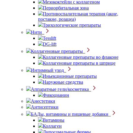
Мезококтейли с коллагеном
Периорбитальная зона
Противоспалительная терапия (акне,
постакне, розацеа)
Трихологические препараты
Нити
Tesslift
DG-lift
Коллагеновые препараты
Коллагеновые препараты во флаконе
Коллагеновые препараты в шприце
Интимный уход
Иньекционные препараты
Наружные средства
Аппаратные гели/косметика
Фикоцианин
Анестетики
Антисептики
БАДы, витамины и пищевые добавки
Витамины
Коллаген
Липосомальные формы