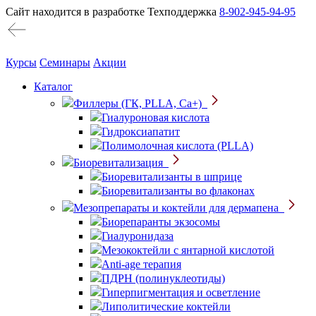
Сайт находится в разработке
Техподдержка
8-902-945-94-95
Курсы
Семинары
Акции
Каталог
Филлеры (ГК, PLLA, Ca+)
Гиалуроновая кислота
Гидроксиапатит
Полимолочная кислота (PLLA)
Биоревитализация
Биоревитализанты в шприце
Биоревитализанты во флаконах
Мезопрепараты и коктейли для дермапена
Биорепаранты экзосомы
Гиалуронидаза
Мезококтейли с янтарной кислотой
Anti-age терапия
ПДРН (полинуклеотиды)
Гиперпигментация и осветление
Липолитические коктейли