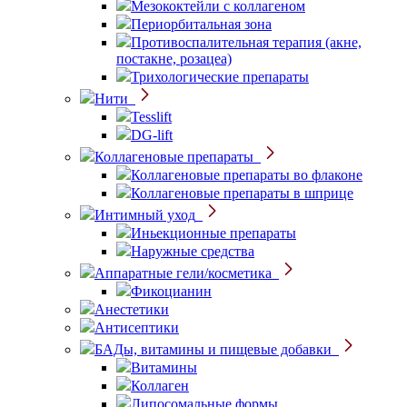
Мезококтейли с коллагеном
Периорбитальная зона
Противоспалительная терапия (акне,
постакне, розацеа)
Трихологические препараты
Нити
Tesslift
DG-lift
Коллагеновые препараты
Коллагеновые препараты во флаконе
Коллагеновые препараты в шприце
Интимный уход
Иньекционные препараты
Наружные средства
Аппаратные гели/косметика
Фикоцианин
Анестетики
Антисептики
БАДы, витамины и пищевые добавки
Витамины
Коллаген
Липосомальные формы