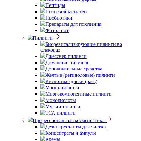
Пептиды
Питьевой коллаген
Пробиотики
Препараты для похудения
Фитолизат
Пилинги
Биоревитализирующие пилинги во
флаконах
Джесснер пилинги
Домашние пилинги
Дополнительные средства
Желтые (ретиноловые) пилинги
Кислотные диски (pads)
Маска-пилинги
Многокомпонентные пилинги
Монокислоты
Мультипилинги
ТСА пилинги
Профессиональная космецевтика
Дезинкрустанты для чистки
Концентраты и ампулы
Кремы