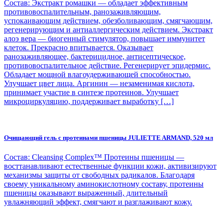
Состав: Экстракт ромашки — обладает эффективным
противовоспалительным, ранозаживляющим,
успокаивающим действием, обезболивающим, смягчающим,
регенерирующим и антиаллергическим действием. Экстракт
алоэ вера — биогенный стимулятор, повышает иммунитет
клеток. Прекрасно впитывается. Оказывает
ранозаживляющее, бактерицидное, антисептическое,
противовоспалительное действие. Регенерирует эпидермис.
Обладает мощной влагоудерживающей способностью.
Улучшает цвет лица. Аргинин — незаменимая кислота,
принимает участие в синтезе протеинов. Улучшает
микроциркуляцию, поддерживает выработку […]
Очищающий гель с протеинами пшеницы JULIETTE ARMAND, 520 мл
Состав: Cleansing Complex™ Протеины пшеницы —
восттанавливают естественные функции кожи, активизируют
механизмы защиты от свободных радикалов. Благодаря
своему уникальному аминокислотному составу, протеины
пшеницы оказывают выраженный, длительный
увлажняющий эффект, смягчают и разглаживают кожу.