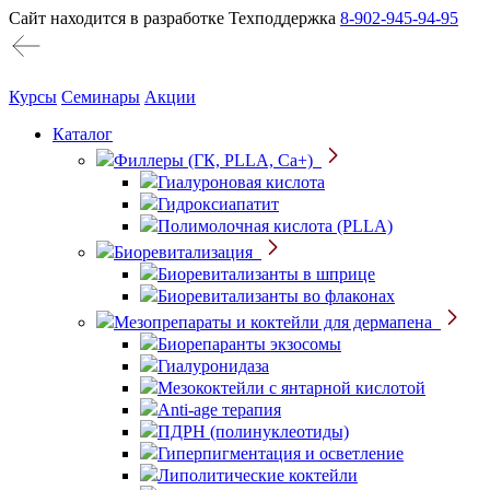
Сайт находится в разработке
Техподдержка
8-902-945-94-95
Курсы
Семинары
Акции
Каталог
Филлеры (ГК, PLLA, Ca+)
Гиалуроновая кислота
Гидроксиапатит
Полимолочная кислота (PLLA)
Биоревитализация
Биоревитализанты в шприце
Биоревитализанты во флаконах
Мезопрепараты и коктейли для дермапена
Биорепаранты экзосомы
Гиалуронидаза
Мезококтейли с янтарной кислотой
Anti-age терапия
ПДРН (полинуклеотиды)
Гиперпигментация и осветление
Липолитические коктейли