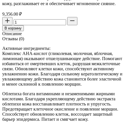
кожу, разглаживает ее и обеспечивает мгновенное сияние.
9,356.00
₽
Количество
товара
В корзину
Обновляющая
Описание
увлажняющая
Отзывы (0)
маска
"Мгновенное
Активные ингредиенты:
сияние"
Комплекс AHA-кислот (гликолевая, молочная, яблочная,
YR
лимонная) оказывают отшелушивающее действие. Помогают
ACADEMIE,
избавиться от омертвевших клеток, разрушая межклеточные
50
связи. Обновляют клетки кожи, способствуют активному
мл
увлажнению кожи. Благодаря сильному кератолитическому и
увлажняющему действию кожа становится более эластичной
и менее склонной к появлению морщин.
Облепиха богата витаминами и незаменимыми жирными
кислотами. Благодаря укрепляющему действию экстракта
облепихи кожа восстанавливает плотность и упругость.
Предотвращает клеточное окисление и появление морщин.
Способствует обновлению клеток, воссоздает защитный
барьер эпидермиса. Питает и смягчает кожу.