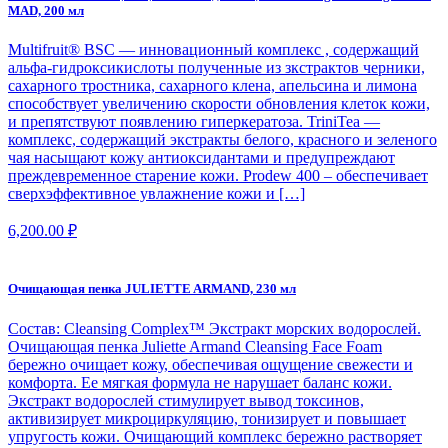
MAD, 200 мл
Multifruit® BSC — инновационный комплекс , содержащий
альфа-гидроксикислоты полученные из зкстрактов черники,
сахарного тростника, сахарного клена, апельсина и лимона
способствует увеличению скорости обновления клеток кожи,
и препятствуют появлению гиперкератоза. TriniTea —
комплекс, содержащий экстракты белого, красного и зеленого
чая насыщают кожу антиоксидантами и предупреждают
преждевременное старение кожи. Prodew 400 – обеспечивает
сверхэффективное увлажнение кожи и […]
6,200.00
₽
Очищающая пенка JULIETTE ARMAND, 230 мл
Состав: Cleansing Complex™ Экстракт морских водорослей.
Очищающая пенка Juliette Armand Cleansing Face Foam
бережно очищает кожу, обеспечивая ощущение свежести и
комфорта. Ее мягкая формула не нарушает баланс кожи.
Экстракт водорослей стимулирует вывод токсинов,
активизирует микроциркуляцию, тонизирует и повышает
упругость кожи. Очищающий комплекс бережно растворяет