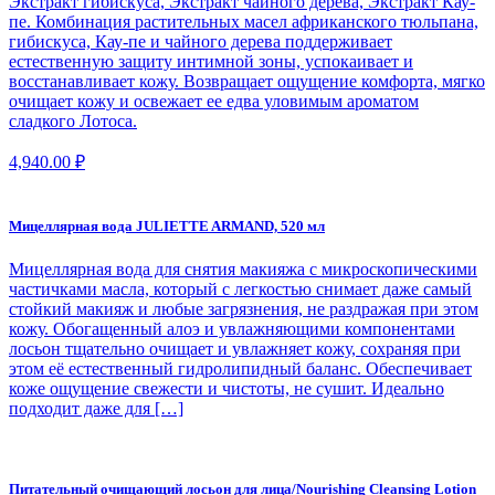
Экстракт гибискуса, Экстракт чайного дерева, Экстракт Кау-
пе. Комбинация растительных масел африканского тюльпана,
гибискуса, Кау-пе и чайного дерева поддерживает
естественную защиту интимной зоны, успокаивает и
восстанавливает кожу. Возвращает ощущение комфорта, мягко
очищает кожу и освежает ее едва уловимым ароматом
сладкого Лотоса.
4,940.00
₽
Мицеллярная вода JULIETTE ARMAND, 520 мл
Мицеллярная вода для снятия макияжа с микроскопическими
частичками масла, который с легкостью снимает даже самый
стойкий макияж и любые загрязнения, не раздражая при этом
кожу. Обогащенный алоэ и увлажняющими компонентами
лосьон тщательно очищает и увлажняет кожу, сохраняя при
этом её естественный гидролипидный баланс. Обеспечивает
коже ощущение свежести и чистоты, не сушит. Идеально
подходит даже для […]
Питательный очищающий лосьон для лица/Nourishing Cleansing Lotion