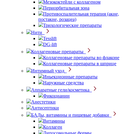
Мезококтейли с коллагеном
Периорбитальная зона
Противоспалительная терапия (акне,
постакне, розацеа)
Трихологические препараты
Нити
Tesslift
DG-lift
Коллагеновые препараты
Коллагеновые препараты во флаконе
Коллагеновые препараты в шприце
Интимный уход
Иньекционные препараты
Наружные средства
Аппаратные гели/косметика
Фикоцианин
Анестетики
Антисептики
БАДы, витамины и пищевые добавки
Витамины
Коллаген
Липосомальные формы