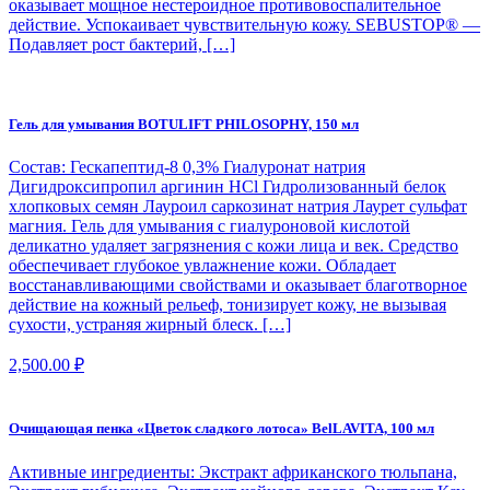
оказывает мощное нестероидное противовоспалительное
действие. Успокаивает чувствительную кожу. SEBUSTOP® —
Подавляет рост бактерий, […]
Гель для умывания BOTULIFT PHILOSOPHY, 150 мл
Состав: Гескапептид-8 0,3% Гиалуронат натрия
Дигидроксипропил аргинин HCl Гидролизованный белок
хлопковых семян Лауроил саркозинат натрия Лаурет сульфат
магния. Гель для умывания с гиалуроновой кислотой
деликатно удаляет загрязнения с кожи лица и век. Средство
обеспечивает глубокое увлажнение кожи. Обладает
восстанавливающими свойствами и оказывает благотворное
действие на кожный рельеф, тонизирует кожу, не вызывая
сухости, устраняя жирный блеск. […]
2,500.00
₽
Очищающая пенка «Цветок сладкого лотоса» BelLAVITA, 100 мл
Активные ингредиенты: Экстракт африканского тюльпана,