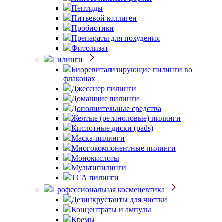
Пептиды
Питьевой коллаген
Пробиотики
Препараты для похудения
Фитолизат
Пилинги
Биоревитализирующие пилинги во
флаконах
Джесснер пилинги
Домашние пилинги
Дополнительные средства
Желтые (ретиноловые) пилинги
Кислотные диски (pads)
Маска-пилинги
Многокомпонентные пилинги
Монокислоты
Мультипилинги
ТСА пилинги
Профессиональная космецевтика
Дезинкрустанты для чистки
Концентраты и ампулы
Кремы