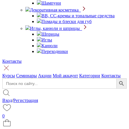
Шампуни
Декоративная косметика
BB, CC-кремы и тональные средства
Помады и блески для губ
Иглы, канюли и шприцы
Шприцы
Иглы
Канюли
Переходники
Контакты
Курсы
Семинары
Акции
Мой аккаунт
Категории
Контакты
Search Button
Search
for:
Вход
/
Регистрация
0