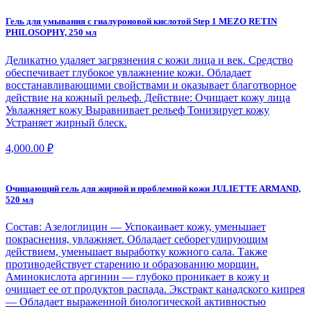
Гель для умывания с гиалуроновой кислотой Step 1 MEZO RETIN
PHILOSOPHY, 250 мл
Деликатно удаляет загрязнения с кожи лица и век. Средство
обеспечивает глубокое увлажнение кожи. Обладает
восстанавливающими свойствами и оказывает благотворное
действие на кожный рельеф. Действие: Очищает кожу лица
Увлажняет кожу Выравнивает рельеф Тонизирует кожу
Устраняет жирный блеск.
4,000.00
₽
Очищающий гель для жирной и проблемной кожи JULIETTE ARMAND,
520 мл
Состав: Азелоглицин — Успокаивает кожу, уменьшает
покраснения, увлажняет. Обладает себорегулирующим
действием, уменьшает выработку кожного сала. Также
противодействует старению и образованию морщин.
Аминокислота аргинин — глубоко проникает в кожу и
очищает ее от продуктов распада. Экстракт канадского кипрея
— Обладает выраженной биологической активностью