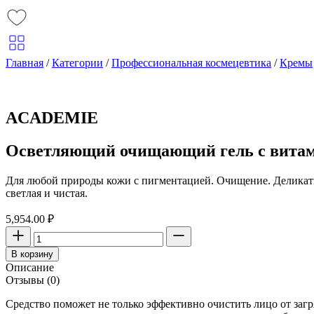
Главная
/
Категории
/
Профессиональная космецевтика
/
Кремы
ACADEMIE
Осветляющий очищающий гель с витам
Для любой природы кожи с пигментацией. Очищение. Деликатно
светлая и чистая.
5,954.00
₽
Количество
товара
В корзину
Осветляющий
Описание
очищающий
Отзывы (0)
гель
с
Средство поможет не только эффективно очистить лицо от заг
витамином