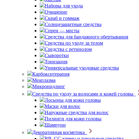
Наборы для ухода
Очищение
Скраб и гоммаж
Солнцезащитные средства
Спреи — мисты
Средства для бандажного обертывания
Средства по уходу за телом
Средства с ретинолом
Сыворотки
Тонизация
Универсальные уходовые средства
Карбокситерапия
Меаплазма
Микронидлинг
Средства по уходу за волосами и кожей головы
Лосьоны для кожи головы
Маски для волос
Наружные средства для волос
Пилинги для кожи головы
Шампуни
Декоративная косметика
BB, CC-кремы и тональные средства