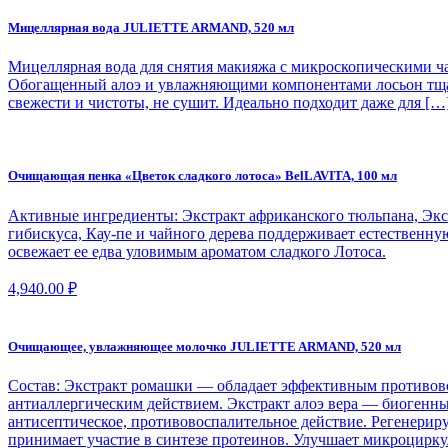
Мицеллярная вода JULIETTE ARMAND, 520 мл
Мицеллярная вода для снятия макияжа с микроскопическими ча
Обогащенный алоэ и увлажняющими компонентами лосьон тщат
свежести и чистоты, не сушит. Идеально подходит даже для […
Очищающая пенка «Цветок сладкого лотоса» BelLAVITA, 100 мл
Активные ингредиенты: Экстракт африканского тюльпана, Экст
гибискуса, Кау-пе и чайного дерева поддерживает естественн
освежает ее едва уловимым ароматом сладкого Лотоса.
4,940.00
₽
Очищающее, увлажняющее молочко JULIETTE ARMAND, 520 мл
Состав: Экстракт ромашки — обладает эффективным противо
антиаллергическим действием. Экстракт алоэ вера — биогенн
антисептическое, противовоспалительное действие. Регенери
принимает участие в синтезе протеинов. Улучшает микроцирк