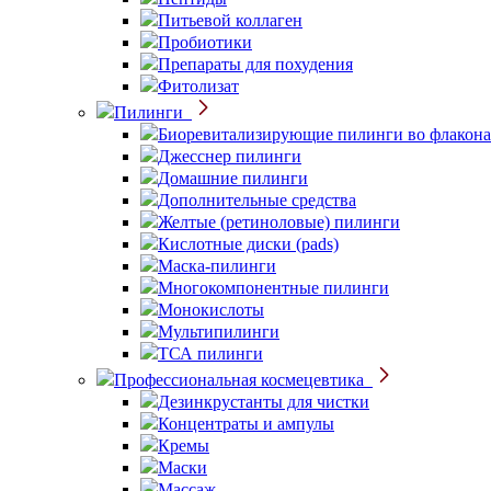
Питьевой коллаген
Пробиотики
Препараты для похудения
Фитолизат
Пилинги
Биоревитализирующие пилинги во флакона
Джесснер пилинги
Домашние пилинги
Дополнительные средства
Желтые (ретиноловые) пилинги
Кислотные диски (pads)
Маска-пилинги
Многокомпонентные пилинги
Монокислоты
Мультипилинги
ТСА пилинги
Профессиональная космецевтика
Дезинкрустанты для чистки
Концентраты и ампулы
Кремы
Маски
Массаж