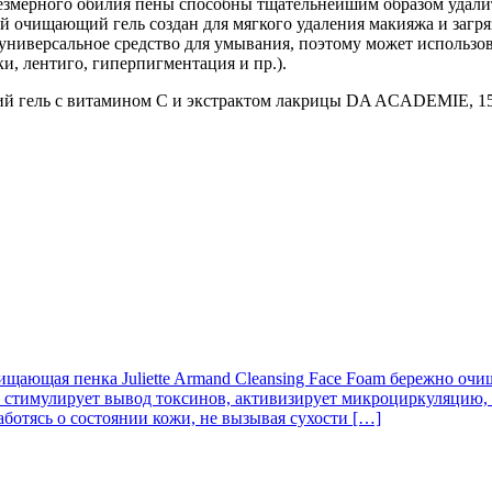
езмерного обилия пены способны тщательнейшим образом удалит
 очищающий гель создан для мягкого удаления макияжа и загря
 универсальное средство для умывания, поэтому может использо
, лентиго, гиперпигментация и пр.).
ий гель с витамином С и экстрактом лакрицы DA ACADEMIE, 1
щающая пенка Juliette Armand Cleansing Face Foam бережно очи
ей стимулирует вывод токсинов, активизирует микроциркуляцию
аботясь о состоянии кожи, не вызывая сухости […]