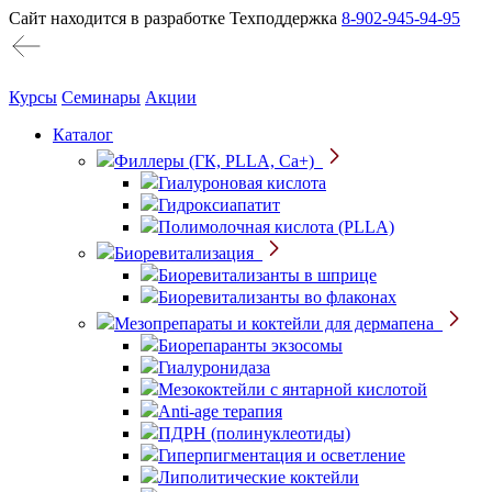
Сайт находится в разработке
Техподдержка
8-902-945-94-95
Курсы
Семинары
Акции
Каталог
Филлеры (ГК, PLLA, Ca+)
Гиалуроновая кислота
Гидроксиапатит
Полимолочная кислота (PLLA)
Биоревитализация
Биоревитализанты в шприце
Биоревитализанты во флаконах
Мезопрепараты и коктейли для дермапена
Биорепаранты экзосомы
Гиалуронидаза
Мезококтейли с янтарной кислотой
Anti-age терапия
ПДРН (полинуклеотиды)
Гиперпигментация и осветление
Липолитические коктейли