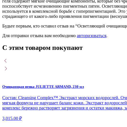
геля содержит мягкие очищающие компоненты, которые без чр
С
поспособствует исчезновению пигментных пятен. Осветляющий
и
используется в комплексной борьбе с гиперпигментацией. Это
экстрактом
страдающего от какого-либо проявления пигментации (веснушки
лакрицы
DA
Будьте первым, кто оставил отзыв на “Осветляющий очищающ
ACADEMIE,
150
Для отправки отзыва вам необходимо
авторизоваться
.
мл
С этим товаром покупают
Очищающая пенка JULIETTE ARMAND, 230 мл
Состав: Cleansing Complex™ Экстракт морских водорослей. Очи
мягкая формула не нарушает баланс кожи. Экстракт водоросл
комплекс бережно растворяет загрязнения и остатки макияжа, з
3,015.00
₽