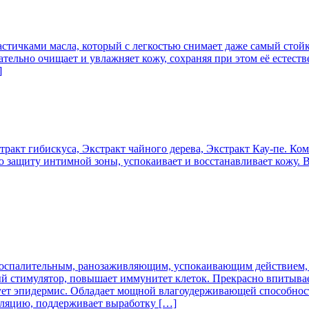
стичками масла, который с легкостью снимает даже самый стойк
ельно очищает и увлажняет кожу, сохраняя при этом её естес
]
ракт гибискуса, Экстракт чайного дерева, Экстракт Кау-пе. Ко
ую защиту интимной зоны, успокаивает и восстанавливает кожу.
воспалительным, ранозаживляющим, успокаивающим действием
ый стимулятор, повышает иммунитет клеток. Прекрасно впитыва
рует эпидермис. Обладает мощной влагоудерживающей способнос
уляцию, поддерживает выработку […]