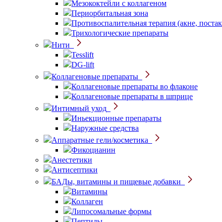
Мезококтейли с коллагеном
Периорбитальная зона
Противоспалительная терапия (акне, постак
Трихологические препараты
Нити
Tesslift
DG-lift
Коллагеновые препараты
Коллагеновые препараты во флаконе
Коллагеновые препараты в шприце
Интимный уход
Иньекционные препараты
Наружные средства
Аппаратные гели/косметика
Фикоцианин
Анестетики
Антисептики
БАДы, витамины и пищевые добавки
Витамины
Коллаген
Липосомальные формы
Пептиды