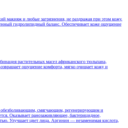
ий макияж и любые загрязнения, не раздражая при этом кожу.
твенный гидролипидный баланс. Обеспечивает коже ощущение
мбинация растительных масел африканского тюльпана,
 Возвращает ощущение комфорта, мягко очищает кожу и
, обезболивающим, смягчающим, регенерирующим и
ется. Оказывает ранозаживляющее, бактерицидное,
тью. Улучшает цвет лица. Аргинин — незаменимая кислота,