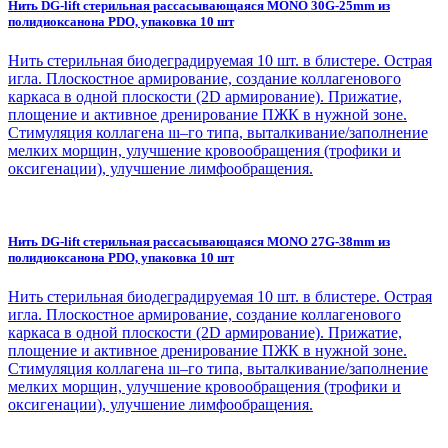
Нить DG-lift стерильная рассасывающаяся MONO 30G-25mm из
полидиоксанона PDO, упаковка 10 шт
Нить стерильная биодеградируемая 10 шт. в блистере. Острая
игла. Плоскостное армирование, создание коллагенового
каркаса в одной плоскости (2D армирование). Прижатие,
площение и активное дренирование ПЖК в нужной зоне.
Стимуляция коллагена ııı–го типа, выталкивание/заполнение
мелких морщин, улучшение кровообращения (трофики и
оксигенации), улучшение лимфообращения.
Нить DG-lift стерильная рассасывающаяся MONO 27G-38mm из
полидиоксанона PDO, упаковка 10 шт
Нить стерильная биодеградируемая 10 шт. в блистере. Острая
игла. Плоскостное армирование, создание коллагенового
каркаса в одной плоскости (2D армирование). Прижатие,
площение и активное дренирование ПЖК в нужной зоне.
Стимуляция коллагена ııı–го типа, выталкивание/заполнение
мелких морщин, улучшение кровообращения (трофики и
оксигенации), улучшение лимфообращения.