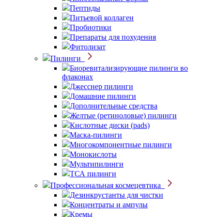
Пептиды
Питьевой коллаген
Пробиотики
Препараты для похудения
Фитолизат
Пилинги
Биоревитализирующие пилинги во
флаконах
Джесснер пилинги
Домашние пилинги
Дополнительные средства
Желтые (ретиноловые) пилинги
Кислотные диски (pads)
Маска-пилинги
Многокомпонентные пилинги
Монокислоты
Мультипилинги
ТСА пилинги
Профессиональная космецевтика
Дезинкрустанты для чистки
Концентраты и ампулы
Кремы