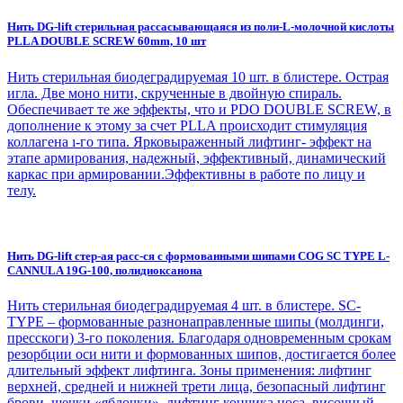
Нить DG-lift стерильная рассасывающаяся из поли-L-молочной кислоты
PLLA DOUBLE SCREW 60mm, 10 шт
Нить стерильная биодеградируемая 10 шт. в блистере. Острая
игла. Две моно нити, скрученные в двойную спираль.
Обеспечивает те же эффекты, что и PDO DOUBLE SCREW, в
дополнение к этому за счет PLLA происходит стимуляция
коллагена ı-го типа. Ярковыраженный лифтинг- эффект на
этапе армирования, надежный, эффективный, динамический
каркас при армировании.Эффективны в работе по лицу и
телу.
Нить DG-lift стер-ая расс-ся с формованными шипами СOG SC TYPE L-
CANNULA 19G-100, полидиоксанона
Нить стерильная биодеградируемая 4 шт. в блистере. SC-
TYPE – формованные разнонаправленные шипы (молдинги,
пресскоги) 3-го поколения. Благодаря одновременным срокам
резорбции оси нити и формованных шипов, достигается более
длительный эффект лифтинга. Зоны применения: лифтинг
верхней, средней и нижней трети лица, безопасный лифтинг
брови, щечки «яблочки», лифтинг кончика носа, височный