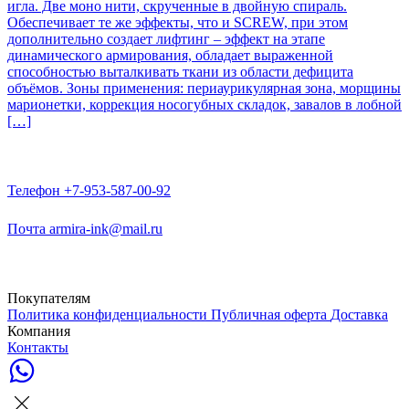
игла. Две моно нити, скрученные в двойную спираль.
Обеспечивает те же эффекты, что и SCREW, при этом
дополнительно создает лифтинг – эффект на этапе
динамического армирования, обладает выраженной
способностью выталкивать ткани из области дефицита
объёмов. Зоны применения: периаурикулярная зона, морщины
марионетки, коррекция носогубных складок, завалов в лобной
[…]
Телефон
+7-953-587-00-92
Почта
armira-ink@mail.ru
Покупателям
Политика конфиденциальности
Публичная оферта
Доставка
Компания
Контакты