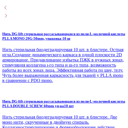
Нить DG-lift стерильная рассасывающаяся из поли-L-молочной кислоты
PLLA MONO 29G-50mm, упаковка 10 ш
Нить стерильная биодеградируемая 10 шт. в блистере. Острая
игла.Создание динамического каркаса в одной плоскости 2D
армирование. Придавливание избытка ПЖК в нужных зонах,
стимуляция коллагена ı-го типа и ııı-го типа, возможность
работы во всех зонах лица. Эффективная работа по шее, телу.
Чуть более выраженная каркасность для тканей у PLLA mono
в сравнении с PDO mono.
Нить DG-lift стерильная рассасывающаяся из поли-L-молочной кислоты
PLLA DOUBLE SCREW 60mm уп-ка10 шт
Нить стерильная биодеградируемая 10 шт. в блистере. Две
моно нити, скрученные в двойную спираль.
Коллагеностимулирующее и формообразующее действие.