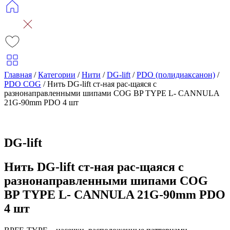
Главная
/
Категории
/
Нити
/
DG-lift
/
PDO (полидиаксанон)
/
PDO COG
/
Нить DG-lift ст-ная рас-щаяся с
разнонаправленными шипами COG BP TYPE L- CANNULA
21G-90mm PDO 4 шт
DG-lift
Нить DG-lift ст-ная рас-щаяся с
разнонаправленными шипами COG
BP TYPE L- CANNULA 21G-90mm PDO
4 шт