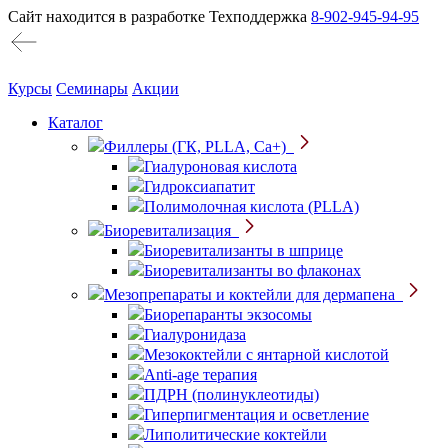
Сайт находится в разработке
Техподдержка
8-902-945-94-95
Курсы
Семинары
Акции
Каталог
Филлеры (ГК, PLLA, Ca+)
Гиалуроновая кислота
Гидроксиапатит
Полимолочная кислота (PLLA)
Биоревитализация
Биоревитализанты в шприце
Биоревитализанты во флаконах
Мезопрепараты и коктейли для дермапена
Биорепаранты экзосомы
Гиалуронидаза
Мезококтейли с янтарной кислотой
Anti-age терапия
ПДРН (полинуклеотиды)
Гиперпигментация и осветление
Липолитические коктейли