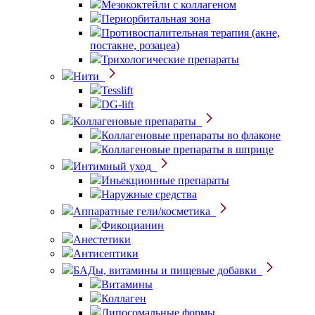
Мезококтейли с коллагеном
Периорбитальная зона
Противоспалительная терапия (акне,
постакне, розацеа)
Трихологические препараты
Нити
Tesslift
DG-lift
Коллагеновые препараты
Коллагеновые препараты во флаконе
Коллагеновые препараты в шприце
Интимный уход
Иньекционные препараты
Наружные средства
Аппаратные гели/косметика
Фикоцианин
Анестетики
Антисептики
БАДы, витамины и пищевые добавки
Витамины
Коллаген
Липосомальные формы