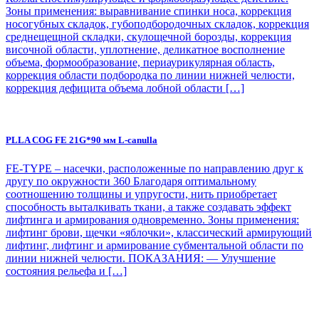
Зоны применения: выравнивание спинки носа, коррекция
носогубных складок, губоподбородочных складок, коррекция
среднещещной складки, скулощечной борозды, коррекция
височной области, уплотнение, деликатное восполнение
объема, формообразование, периаурикулярная область,
коррекция области подбородка по линии нижней челюсти,
коррекция дефицита объема лобной области […]
PLLA COG FE 21G*90 мм L-сanulla
FE-TYPE – насечки, расположенные по направлению друг к
другу по окружности 360 Благодаря оптимальному
соотношению толщины и упругости, нить приобретает
способность выталкивать ткани, а также создавать эффект
лифтинга и армирования одновременно. Зоны применения:
лифтинг брови, щечки «яблочки», классический армирующий
лифтинг, лифтинг и армирование субментальной области по
линии нижней челюсти. ПОКАЗАНИЯ: — Улучшение
состояния рельефа и […]