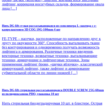
лифтинг, коррекция носогубных складок, формирование овала
лица […]
Нить DG-lift ст-ная рассасывающаяся из сополимера L-лактида с е-
капролактоном 3D COG 19G-100mm 4 шт
FE-TYPE – насечки, расположенные по направлению друг к
другу по окружности 360°. Способность выталкивать ткани
без контурирования и одновременно получать возможность
лифтинга и армирования. Различные техники введения,
векторные техники, возвратные техники, выталкивающие
техники, армирующие и лифтинговые техники. Зоны
применения: лифтинг брови, «щечки яблочки», классический
армирующий лифтинг, также лифтинг и армирование
субментальной области по линии нижней […]
Нить DG-lift стерильная рассасывающаяся DOUBLE SCREW 25G-60mm
из полидиоксанона PDO, упаковка 10 шт
Нить стерильная биодеградируемая 10 шт. в блистере. Острая