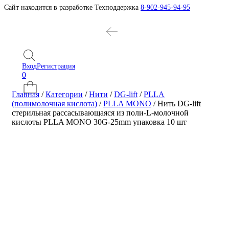
Сайт находится в разработке
Техподдержка
8-902-945-94-95
Вход
Регистрация
0
Главная
/
Категории
/
Нити
/
DG-lift
/
PLLA
(полимолочная кислота)
/
PLLA MONO
/
Нить DG-lift
стерильная рассасывающаяся из поли-L-молочной
кислоты PLLA MONO 30G-25mm упаковка 10 шт