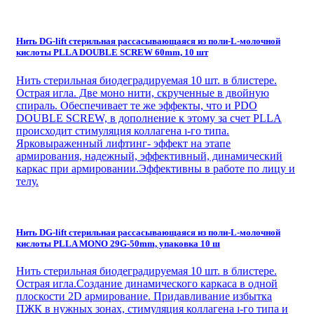
Нить DG-lift стерильная рассасывающаяся из поли-L-молочной
кислоты PLLA DOUBLE SCREW 60mm, 10 шт
Нить стерильная биодеградируемая 10 шт. в блистере.
Острая игла. Две моно нити, скрученные в двойную
спираль. Обеспечивает те же эффекты, что и PDO
DOUBLE SCREW, в дополнение к этому за счет PLLA
происходит стимуляция коллагена ı-го типа.
Ярковыраженный лифтинг- эффект на этапе
армирования, надежный, эффективный, динамический
каркас при армировании.Эффективны в работе по лицу и
телу.
Нить DG-lift стерильная рассасывающаяся из поли-L-молочной
кислоты PLLA MONO 29G-50mm, упаковка 10 ш
Нить стерильная биодеградируемая 10 шт. в блистере.
Острая игла.Создание динамического каркаса в одной
плоскости 2D армирование. Придавливание избытка
ПЖК в нужных зонах, стимуляция коллагена ı-го типа и