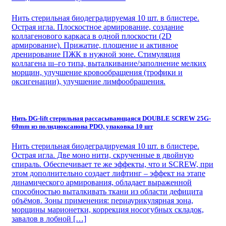
Нить стерильная биодеградируемая 10 шт. в блистере.
Острая игла. Плоскостное армирование, создание
коллагенового каркаса в одной плоскости (2D
армирование). Прижатие, площение и активное
дренирование ПЖК в нужной зоне. Стимуляция
коллагена ııı–го типа, выталкивание/заполнение мелких
морщин, улучшение кровообращения (трофики и
оксигенации), улучшение лимфообращения.
Нить DG-lift стерильная рассасывающаяся DOUBLE SCREW 25G-
60mm из полидиоксанона PDO, упаковка 10 шт
Нить стерильная биодеградируемая 10 шт. в блистере.
Острая игла. Две моно нити, скрученные в двойную
спираль. Обеспечивает те же эффекты, что и SCREW, при
этом дополнительно создает лифтинг – эффект на этапе
динамического армирования, обладает выраженной
способностью выталкивать ткани из области дефицита
объёмов. Зоны применения: периаурикулярная зона,
морщины марионетки, коррекция носогубных складок,
завалов в лобной […]