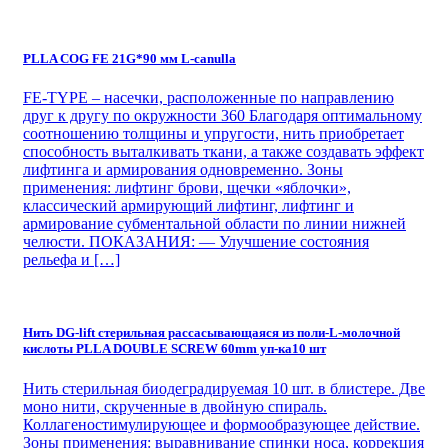
PLLA COG FE 21G*90 мм L-сanulla
FE-TYPE – насечки, расположенные по направлению
друг к другу по окружности 360 Благодаря оптимальному
соотношению толщины и упругости, нить приобретает
способность выталкивать ткани, а также создавать эффект
лифтинга и армирования одновременно. Зоны
применения: лифтинг брови, щечки «яблочки»,
классический армирующий лифтинг, лифтинг и
армирование субментальной области по линии нижней
челюсти. ПОКАЗАНИЯ: — Улучшение состояния
рельефа и […]
Нить DG-lift стерильная рассасывающаяся из поли-L-молочной
кислоты PLLA DOUBLE SCREW 60mm уп-ка10 шт
Нить стерильная биодеградируемая 10 шт. в блистере. Две
моно нити, скрученные в двойную спираль.
Коллагеностимулирующее и формообразующее действие.
Зоны применения: выравнивание спинки носа, коррекция