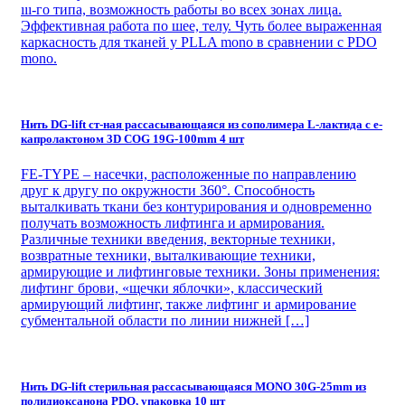
ııı-го типа, возможность работы во всех зонах лица.
Эффективная работа по шее, телу. Чуть более выраженная
каркасность для тканей у PLLA mono в сравнении с PDO
mono.
Нить DG-lift ст-ная рассасывающаяся из сополимера L-лактида с е-
капролактоном 3D COG 19G-100mm 4 шт
FE-TYPE – насечки, расположенные по направлению
друг к другу по окружности 360°. Способность
выталкивать ткани без контурирования и одновременно
получать возможность лифтинга и армирования.
Различные техники введения, векторные техники,
возвратные техники, выталкивающие техники,
армирующие и лифтинговые техники. Зоны применения:
лифтинг брови, «щечки яблочки», классический
армирующий лифтинг, также лифтинг и армирование
субментальной области по линии нижней […]
Нить DG-lift стерильная рассасывающаяся MONO 30G-25mm из
полидиоксанона PDO, упаковка 10 шт