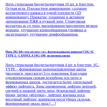
Нить стерильная биодеградируемая 10 шт. в блистере.
Острая игла. Плоскостное армирование, создание
коллагенового каркаса в одной плоскости (2D
армирование). Прижатие, площение и активное
дренирование ПЖК в нужной зоне. Стимуляция
коллагена ııı–го типа, выталкивание/заполнение мелких
морщин, улучшение кровообращения (трофики и
оксигенации), улучшение лимфообращения.
Нить DG-lift стер-ая расс-ся с формованными шипами СOG SC
TYPE L- CANNULA 19G-100, полидиоксанона
Нить стерильная биодеградируемая 4 шт. в блистере. SC-
TYPE – формованные разнонаправленные шипы
(молдинги, пресскоги) 3-го поколения. Благодаря
одновременным срокам резорбции оси нити и
формованных шипов, достигается более длительный
эффект лифтинга. Зоны применения: лифтинг верхней,
средней и нижней трети лица, безопасный лифтинг
брови, щечки «яблочки», лифтинг кончика носа,
височный лифтинг, коррекция носогубных складок,
формирование овала лица […]