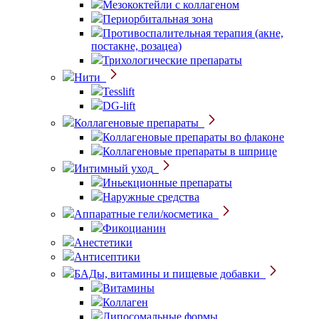
Мезококтейли с коллагеном
Периорбитальная зона
Противоспалительная терапия (акне,
постакне, розацеа)
Трихологические препараты
Нити
Tesslift
DG-lift
Коллагеновые препараты
Коллагеновые препараты во флаконе
Коллагеновые препараты в шприце
Интимный уход
Иньекционные препараты
Наружные средства
Аппаратные гели/косметика
Фикоцианин
Анестетики
Антисептики
БАДы, витамины и пищевые добавки
Витамины
Коллаген
Липосомальные формы