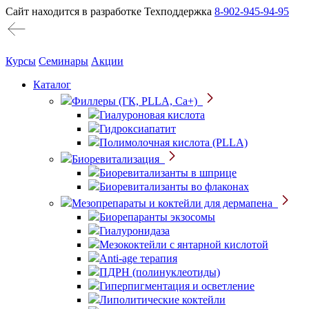
Сайт находится в разработке
Техподдержка
8-902-945-94-95
Курсы
Семинары
Акции
Каталог
Филлеры (ГК, PLLA, Ca+)
Гиалуроновая кислота
Гидроксиапатит
Полимолочная кислота (PLLA)
Биоревитализация
Биоревитализанты в шприце
Биоревитализанты во флаконах
Мезопрепараты и коктейли для дермапена
Биорепаранты экзосомы
Гиалуронидаза
Мезококтейли с янтарной кислотой
Anti-age терапия
ПДРН (полинуклеотиды)
Гиперпигментация и осветление
Липолитические коктейли