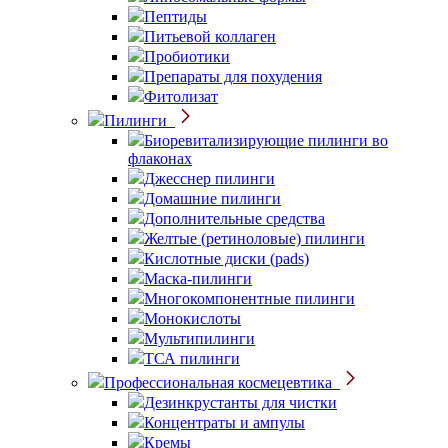
Пептиды
Питьевой коллаген
Пробиотики
Препараты для похудения
Фитолизат
Пилинги
Биоревитализирующие пилинги во
флаконах
Джесснер пилинги
Домашние пилинги
Дополнительные средства
Желтые (ретиноловые) пилинги
Кислотные диски (pads)
Маска-пилинги
Многокомпонентные пилинги
Монокислоты
Мультипилинги
ТСА пилинги
Профессиональная космецевтика
Дезинкрустанты для чистки
Концентраты и ампулы
Кремы