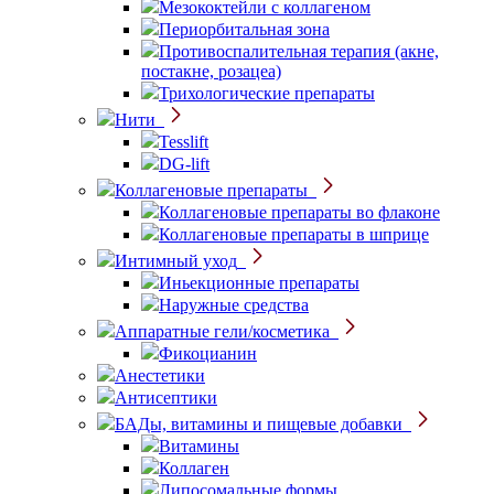
Мезококтейли с коллагеном
Периорбитальная зона
Противоспалительная терапия (акне,
постакне, розацеа)
Трихологические препараты
Нити
Tesslift
DG-lift
Коллагеновые препараты
Коллагеновые препараты во флаконе
Коллагеновые препараты в шприце
Интимный уход
Иньекционные препараты
Наружные средства
Аппаратные гели/косметика
Фикоцианин
Анестетики
Антисептики
БАДы, витамины и пищевые добавки
Витамины
Коллаген
Липосомальные формы