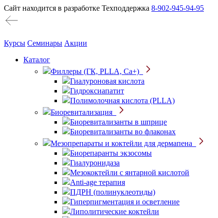
Сайт находится в разработке
Техподдержка
8-902-945-94-95
Курсы
Семинары
Акции
Каталог
Филлеры (ГК, PLLA, Ca+)
Гиалуроновая кислота
Гидроксиапатит
Полимолочная кислота (PLLA)
Биоревитализация
Биоревитализанты в шприце
Биоревитализанты во флаконах
Мезопрепараты и коктейли для дермапена
Биорепаранты экзосомы
Гиалуронидаза
Мезококтейли с янтарной кислотой
Anti-age терапия
ПДРН (полинуклеотиды)
Гиперпигментация и осветление
Липолитические коктейли