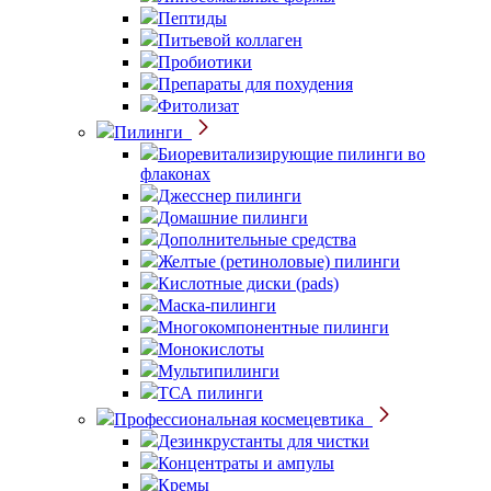
Пептиды
Питьевой коллаген
Пробиотики
Препараты для похудения
Фитолизат
Пилинги
Биоревитализирующие пилинги во
флаконах
Джесснер пилинги
Домашние пилинги
Дополнительные средства
Желтые (ретиноловые) пилинги
Кислотные диски (pads)
Маска-пилинги
Многокомпонентные пилинги
Монокислоты
Мультипилинги
ТСА пилинги
Профессиональная космецевтика
Дезинкрустанты для чистки
Концентраты и ампулы
Кремы