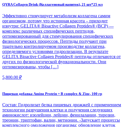
QYRA Collagen Drink (Коллагеновый напиток), 21 шт*25 мл
Эффективно стимулирует метаболизм коллагена самим
организмом, потому что истинная красота – приходит
изнутри: GELITA® Bioactive Collagen Peptides® (BCP) —
комплекс различных специфических пептидов,
оптимизированный для стимулирования специфических
физиологических процессов. Пептиды получают при
тщательно контролируемом производстве коллагена,
определяемого условиями гидролизации. В результате
GELITA Bioactive Collagen Peptides® пептиды отличаются от
других по физиологической функциональности. Они
оптимизированы, чтобы […]
5,800.00
₽
Пищевая добавка Amino Protein + B complex & Zinc, 100 гр
Состав: Гидролизат белка пищевых дрожжей с применением
технологии разрушения клетки и получения следующих
аминокислот: изолейцин, лейцин, фенилаланин, тирозин,
треонин, триптофан, валин, метионин. -Запускает процессы
комплексного омоложения организма: обновление клеток