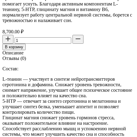
помогает уснуть. Благодаря активным компонентам L-
теанину, 5-НТР, глицинату магния и витамину В6,
нормализует работу центральной нервной системы, борется с
тревожностью и налаживает сон.
8,700.00
₽
Количество
товара
В корзину
Ночной
Описание
гидролизованный
Отзывы (0)
коллаген
для
Состав:
спокойного
сна
L-теанин — участвует в синтезе нейротрансмиттеров
PROLIFE&SKIN,
серотонина и дофамина. Снижает уровень тревожности,
30
снимает напряжение, улучшает общее психическое состояние
саше
и положительно влияет на качество сна.
5-НТР — отвечает за синтез серотонина и мелатонина и
улучшает синтез белка, уменьшает аппетит и позволяет
контролировать количество пищи.
Глицинат магния снижает уровень гормонов стресса,
оказывает положительное влияние на настроение.
Способствует расслаблению мышц и успокоению нервной
системы, что может улучшить качество сна и способность