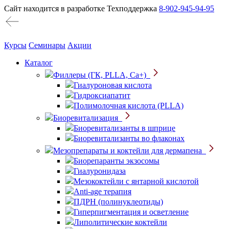
Сайт находится в разработке
Техподдержка
8-902-945-94-95
Курсы
Семинары
Акции
Каталог
Филлеры (ГК, PLLA, Ca+)
Гиалуроновая кислота
Гидроксиапатит
Полимолочная кислота (PLLA)
Биоревитализация
Биоревитализанты в шприце
Биоревитализанты во флаконах
Мезопрепараты и коктейли для дермапена
Биорепаранты экзосомы
Гиалуронидаза
Мезококтейли с янтарной кислотой
Anti-age терапия
ПДРН (полинуклеотиды)
Гиперпигментация и осветление
Липолитические коктейли