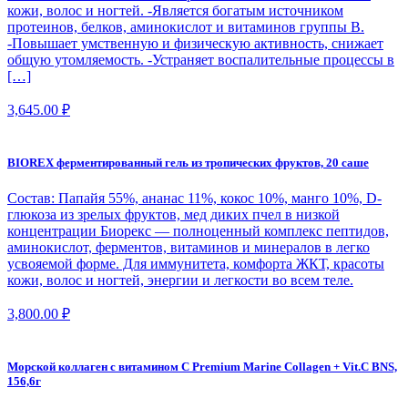
кожи, волос и ногтей. -Является богатым источником
протеинов, белков, аминокислот и витаминов группы В.
-Повышает умственную и физическую активность, снижает
общую утомляемость. -Устраняет воспалительные процессы в
[…]
3,645.00
₽
BIOREX ферментированный гель из тропических фруктов, 20 саше
Состав: Папайя 55%, ананас 11%, кокос 10%, манго 10%, D-
глюкоза из зрелых фруктов, мед диких пчел в низкой
концентрации Биорекс — полноценный комплекс пептидов,
аминокислот, ферментов, витаминов и минералов в легко
усвояемой форме. Для иммунитета, комфорта ЖКТ, красоты
кожи, волос и ногтей, энергии и легкости во всем теле.
3,800.00
₽
Морской коллаген с витамином С Premium Marine Collagen + Vit.C BNS,
156,6г