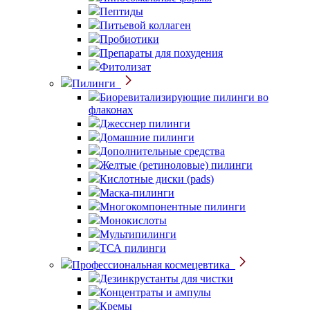
Пептиды
Питьевой коллаген
Пробиотики
Препараты для похудения
Фитолизат
Пилинги
Биоревитализирующие пилинги во
флаконах
Джесснер пилинги
Домашние пилинги
Дополнительные средства
Желтые (ретиноловые) пилинги
Кислотные диски (pads)
Маска-пилинги
Многокомпонентные пилинги
Монокислоты
Мультипилинги
ТСА пилинги
Профессиональная космецевтика
Дезинкрустанты для чистки
Концентраты и ампулы
Кремы