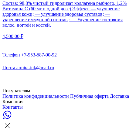
Состав: 98,8% чистый гидролизат коллагена рыбного, 1,2%
Витамина С (60 мг в одной дозе) Эффект: — улучшение
здоровья кожи; — улучшение здоровья суставов; —
укрепление иммунной системы; — Улучшение состояния
волос, ногтей и костей.
4,500.00
₽
Телефон
+7-953-587-00-92
Почта
armira-ink@mail.ru
Покупателям
Политика конфиденциальности
Публичная оферта
Доставка
Компания
Контакты