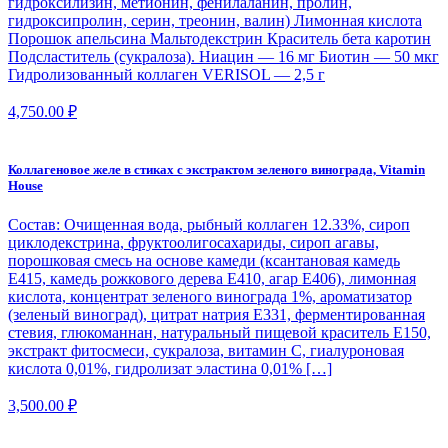
гидроксилизин, метионин, фенилаланин, пролин,
гидроксипролин, серин, треонин, валин) Лимонная кислота
Порошок апельсина Мальтодекстрин Краситель бета каротин
Подсластитель (сукралоза). Ниацин — 16 мг Биотин — 50 мкг
Гидролизованный коллаген VERISOL — 2,5 г
4,750.00
₽
Коллагеновое желе в стиках с экстрактом зеленого винограда, Vitamin
House
Состав: Очищенная вода, рыбный коллаген 12.33%, сироп
циклодекстрина, фруктоолигосахариды, сироп агавы,
порошковая смесь на основе камеди (ксантановая камедь
E415, камедь рожкового дерева E410, агар Е406), лимонная
кислота, концентрат зеленого винограда 1%, ароматизатор
(зеленый виноград), цитрат натрия Е331, ферментированная
стевия, глюкоманнан, натуральный пищевой краситель Е150,
экстракт фитосмеси, сукралоза, витамин С, гиалуроновая
кислота 0,01%, гидролизат эластина 0,01% […]
3,500.00
₽