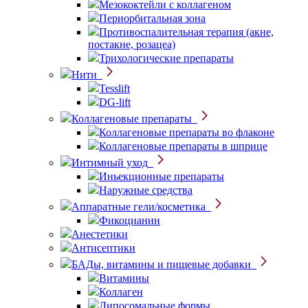
Мезококтейли с коллагеном
Периорбитальная зона
Противоспалительная терапия (акне,
постакне, розацеа)
Трихологические препараты
Нити
Tesslift
DG-lift
Коллагеновые препараты
Коллагеновые препараты во флаконе
Коллагеновые препараты в шприце
Интимный уход
Иньекционные препараты
Наружные средства
Аппаратные гели/косметика
Фикоцианин
Анестетики
Антисептики
БАДы, витамины и пищевые добавки
Витамины
Коллаген
Липосомальные формы