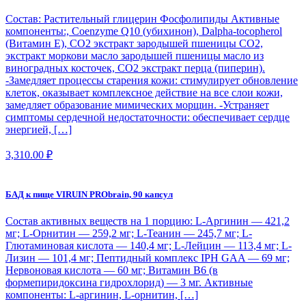
Состав: Растительный глицерин Фосфолипиды Активные
компоненты:, Coenzyme Q10 (убихинон), Dalpha-tocopherol
(Витамин Е), CO2 экстракт зародышей пшеницы CO2,
экстракт моркови масло зародышей пшеницы масло из
виноградных косточек, СО2 экстракт перца (пиперин).
-Замедляет процессы старения кожи: стимулирует обновление
клеток, оказывает комплексное действие на все слои кожи,
замедляет образование мимических морщин. -Устраняет
симптомы сердечной недостаточности: обеспечивает сердце
энергией, […]
3,310.00
₽
БАД к пище VIRUIN PRObrain, 90 капсул
Состав активных веществ на 1 порцию: L-Аргинин — 421,2
мг; L-Орнитин — 259,2 мг; L-Теанин — 245,7 мг; L-
Глютаминовая кислота — 140,4 мг; L-Лейцин — 113,4 мг; L-
Лизин — 101,4 мг; Пептидный комплекс IPH GAA — 69 мг;
Нервоновая кислота — 60 мг; Витамин B6 (в
формепиридоксина гидрохлорид) — 3 мг. Активные
компоненты: L-аргинин, L-орнитин, […]