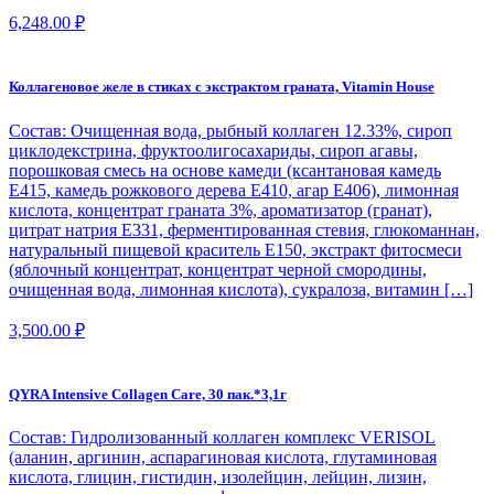
6,248.00
₽
Коллагеновое желе в стиках с экстрактом граната, Vitamin House
Состав: Очищенная вода, рыбный коллаген 12.33%, сироп
циклодекстрина, фруктоолигосахариды, сироп агавы,
порошковая смесь на основе камеди (ксантановая камедь
E415, камедь рожкового дерева E410, агар Е406), лимонная
кислота, концентрат граната 3%, ароматизатор (гранат),
цитрат натрия Е331, ферментированная стевия, глюкоманнан,
натуральный пищевой краситель Е150, экстракт фитосмеси
(яблочный концентрат, концентрат черной смородины,
очищенная вода, лимонная кислота), сукралоза, витамин […]
3,500.00
₽
QYRA Intensive Collagen Care, 30 пак.*3,1г
Состав: Гидролизованный коллаген комплекс VERISOL
(аланин, аргинин, аспарагиновая кислота, глутаминовая
кислота, глицин, гистидин, изолейцин, лейцин, лизин,