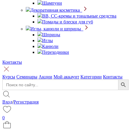
Шампуни
Декоративная косметика
BB, CC-кремы и тональные средства
Помады и блески для губ
Иглы, канюли и шприцы
Шприцы
Иглы
Канюли
Переходники
Контакты
Курсы
Семинары
Акции
Мой аккаунт
Категории
Контакты
Search Button
Search
for:
Вход
/
Регистрация
0