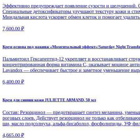
Эффективно предупреждает появление сухости и шелушений. С
Специальные детоксификаторы улучшают текстуру кожи и стиму
Миндальная кислота ускоряет обмен клеток и помогает удалить
7,600.00
₽
Крем-основа под макияж «Моментальный эффект»/Saturday Night Transfo
Пальмитоил Гексапептид-12 укрепляет и восстанавливает стр
концентрированная форма витамина С, оказывает мощное антио
Lavandox — обеспечивает быстрое и заметное уменьшение выр
6,400.00
₽
Крем для сияния кожи JULIETTE ARMAND, 50 мл
Состав: Резорцинол — предотвращает синтез меланина, умень
роговых слоев. Действует резорцинол не только как отбеливаю
ши, масло подсолнуха, альфа-бисаболол, фосфолипиды, УФ фи
4,665.00
₽