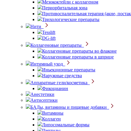
Мезококтейли с коллагеном
Периорбитальная зона
Противоспалительная терапия (акне, постак
Трихологические препараты
Нити
Tesslift
DG-lift
Коллагеновые препараты
Коллагеновые препараты во флаконе
Коллагеновые препараты в шприце
Интимный уход
Иньекционные препараты
Наружные средства
Аппаратные гели/косметика
Фикоцианин
Анестетики
Антисептики
БАДы, витамины и пищевые добавки
Витамины
Коллаген
Липосомальные формы
Пептиды