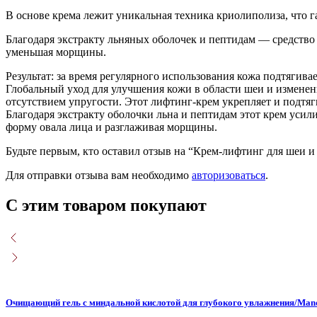
шеи
В основе крема лежит уникальная техника криолиполиза, что га
и
декольте
Благодаря экстракту льняных оболочек и пептидам — средство 
DA
уменьшая морщины.
ACADEMIE,
50
Результат: за время регулярного использования кожа подтягива
мл
Глобальный уход для улучшения кожи в области шеи и измене
отсутствием упругости. Этот лифтинг-крем укрепляет и подтяг
Благодаря экстракту оболочки льна и пептидам этот крем усил
форму овала лица и разглаживая морщины.
Будьте первым, кто оставил отзыв на “Крем-лифтинг для шеи
Для отправки отзыва вам необходимо
авторизоваться
.
С этим товаром покупают
Очищающий гель с миндальной кислотой для глубокого увлажнения/Mande