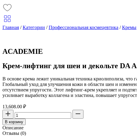
Главная
/
Категории
/
Профессиональная космецевтика
/
Кремы
ACADEMIE
Крем-лифтинг для шеи и декольте DA 
В основе крема лежит уникальная техника криолиполиза, что га
Глобальный уход для улучшения кожи в области шеи и измене
отсутствием упругости. Этот лифтинг-крем укрепляет и подтяг
усиливает выработку коллагена и эластина, повышает упругос
13,608.00
₽
Количество
товара
В корзину
Крем-
Описание
лифтинг
Отзывы (0)
для