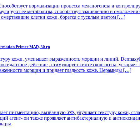
пособствует нормализации процесса меланогенеза и контролиру
лируют ее метаболизм, способствуя заживлению и омоложению. 
 омертвевшие клетки кожи, борется с тусклым цветом […]
rmation Primer MAD, 30 гр
уктуру кожи, уменьшает выраженность морщин и линий. Dermaxy
ксидантное действие , стимулирует синтез коллагена, ускоряе
аженности морщин и придает гладкость коже. Церамиды […]
шает пигментацию, вызванную УФ, улучшает текстуру кожи, сгл
щий агент- он также проявляет антибактериалную и антиоксидан
льтры.