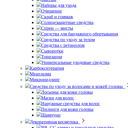
Наборы для ухода
Очищение
Скраб и гоммаж
Солнцезащитные средства
Спреи — мисты
Средства для бандажного обертывания
Средства по уходу за телом
Средства с ретинолом
Сыворотки
Тонизация
Универсальные уходовые средства
Карбокситерапия
Меаплазма
Микронидлинг
Средства по уходу за волосами и кожей головы
Лосьоны для кожи головы
Маски для волос
Наружные средства для волос
Пилинги для кожи головы
Шампуни
Декоративная косметика
BB, CC-кремы и тональные средства