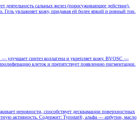
ет деятельность сальных желез (поросуживающее действие).
Гель увлажняет кожу, придавая ей более яркий и ровный тон.
l — улучшает синтез коллагена и укрепляет кожу. BVOSC —
т пролиферацию клеток и препятствует появлению пигментации.
аживает неровности, способствует десквамации поверхностных
тную активность. Содержит: Tyrostat®, альфа — арбутин, масло