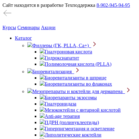
Сайт находится в разработке
Техподдержка
8-902-945-94-95
Курсы
Семинары
Акции
Каталог
Филлеры (ГК, PLLA, Ca+)
Гиалуроновая кислота
Гидроксиапатит
Полимолочная кислота (PLLA)
Биоревитализация
Биоревитализанты в шприце
Биоревитализанты во флаконах
Мезопрепараты и коктейли для дермапена
Биорепаранты экзосомы
Гиалуронидаза
Мезококтейли с янтарной кислотой
Anti-age терапия
ПДРН (полинуклеотиды)
Гиперпигментация и осветление
Липолитические коктейли