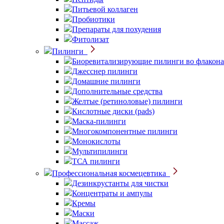
Питьевой коллаген
Пробиотики
Препараты для похудения
Фитолизат
Пилинги
Биоревитализирующие пилинги во флакона
Джесснер пилинги
Домашние пилинги
Дополнительные средства
Желтые (ретиноловые) пилинги
Кислотные диски (pads)
Маска-пилинги
Многокомпонентные пилинги
Монокислоты
Мультипилинги
ТСА пилинги
Профессиональная космецевтика
Дезинкрустанты для чистки
Концентраты и ампулы
Кремы
Маски
Массаж