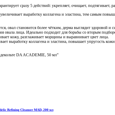
рантирует сразу 5 действий: укрепляет, очищает, подтягивает, 
увеличивает выработку коллагена и эластина, тем самым повыша
ется, овал становится более чётким, дерма выглядит здоровой и 
ния овала лица. Идеально подходит для борьбы со вторым подб
ивает кожу, разглаживает морщины и выравнивает цвет лица.
ивает выработку коллагена и эластина, повышает упругость кожи
 и декольте DA ACADEMIE, 50 мл”
lic Refining Cleanser MAD, 200 мл